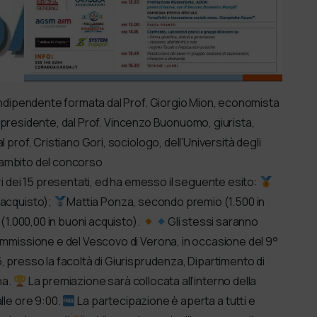
e indipendente formata dal Prof. Giorgio Mion, economista
 di presidente, dal Prof. Vincenzo Buonuomo, giurista,
l prof. Cristiano Gori, sociologo, dell’Università degli
ll’ambito del concorso
dei 15 presentati, ed ha emesso il seguente esito:
 acquisto);
Mattia Ponza, secondo premio (1.500 in
(1.000,00 in buoni acquisto).
Gli stessi saranno
ommissione e del Vescovo di Verona, in occasione del 9°
, presso la facoltà di Giurisprudenza, Dipartimento di
na.
La premiazione sarà collocata all’interno della
lle ore 9:00.
La partecipazione è aperta a tutti e