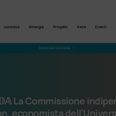
conAdoa
Sinergie
Progetti
Rete
Eventi
Associati ad Adoa
𝕆𝔸
La
Commissione
indipe
on,
economista
dell'Univers