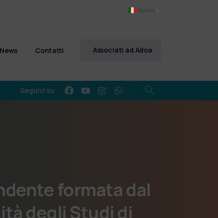
Italiano
▼
Associati ad Adoa
News
Contatti
Seguici su
ndente
formata
dal
ità
degli
Studi
di