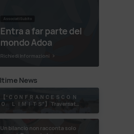
Associati Subito
Entra a far parte del
mondo Adoa
Richiedi Informazioni
ltime News
【 “ＣＯＮＦＲＡＮＣＥＳＣＯ Ｎ
Ｏ ＬＩＭＩＴＳ”】 Traversata
dello Stretto di Messina
luglio 2026 Uniti dallo stesso
orizzonte: nessun lim…
Un bilancio non racconta solo