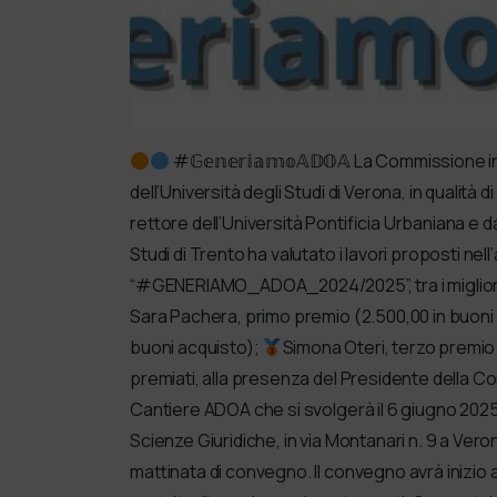
#𝔾𝕖𝕟𝕖𝕣𝕚𝕒𝕞𝕠𝔸𝔻𝕆𝔸 La Commission
dell’Università degli Studi di Verona, in qualità
rettore dell’Università Pontificia Urbaniana e da
Studi di Trento ha valutato i lavori proposti ne
“#GENERIAMO_ADOA_2024/2025”, tra i migliori 
Sara Pachera, primo premio (2.500,00 in buoni
buoni acquisto);
Simona Oteri, terzo premio 
premiati, alla presenza del Presidente della C
Cantiere ADOA che si svolgerà il 6 giugno 2025
Scienze Giuridiche, in via Montanari n. 9 a Vero
mattinata di convegno. Il convegno avrà inizio a