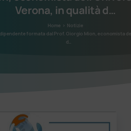
Verona,
in
qualità
d…
Home
Notizie
 indipendente formata dal Prof. Giorgio Mion, economista dell
d…