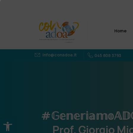
Home
info@conadoa.it
045 808 3793
#𝔾𝕖𝕟𝕖𝕣𝕚𝕒𝕞𝕠𝔸𝔻
Apri la barra degli strumenti
Prof.
Giorgio
Mi