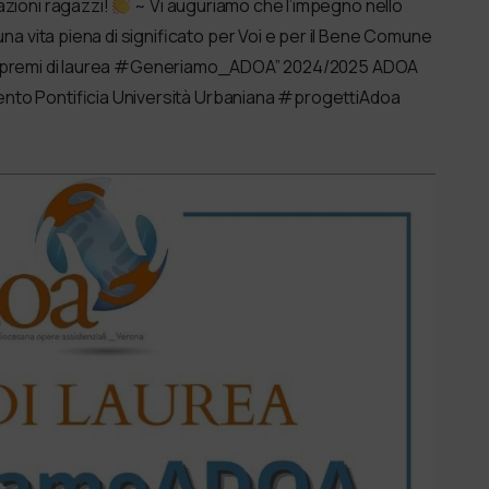
azioni ragazzi!
~ Vi auguriamo che l’impegno nello
una vita piena di significato per Voi e per il Bene Comune
to premi di laurea #Generiamo_ADOA” 2024/2025 ADOA
 Trento Pontificia Università Urbaniana #progettiAdoa