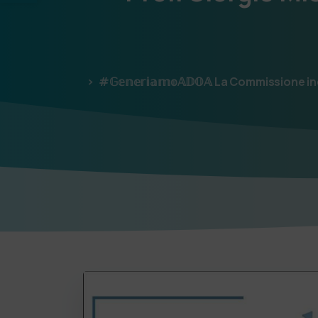
#𝔾𝕖𝕟𝕖𝕣𝕚𝕒𝕞𝕠𝔸𝔻𝕆𝔸 La Commissione