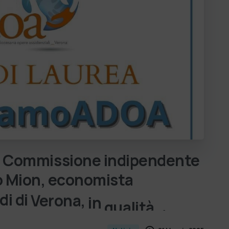
Commissione
indipendente
o
Mion,
economista
di
di
Verona,
in
qualità
d…