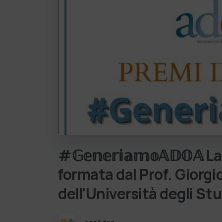
#𝔾𝕖𝕟𝕖𝕣𝕚𝕒𝕞𝕠𝔸𝔻𝕆𝔸
La
formata
dal
Prof.
Giorgi
dell'Università
degli
Stu