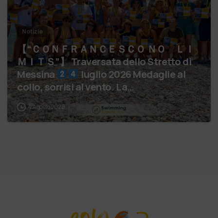
Notizie
【 “ＣＯＮＦＲＡＮＣＥＳＣＯ ＮＯ ＬＩ
ＭＩＴＳ”】 Traversata dello Stretto di
Messina
luglio 2026 Medaglie al
collo, sorrisi al vento. La…
4 Agosto 2026