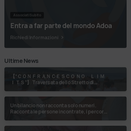
Associati Subito
Entra a far parte del mondo Adoa
Richiedi Informazioni
Ultime News
【 “ＣＯＮＦＲＡＮＣＥＳＣＯ ＮＯ ＬＩＭ
ＩＴＳ”】 Traversata dello Stretto di
Messina
luglio 2026 Uniti dallo
stesso orizzonte: nessun lim…
Un bilancio non racconta solo numeri.
Racconta le persone incontrate, i percorsi
costruiti, le relazioni nate e il
cambiamento generato. P…