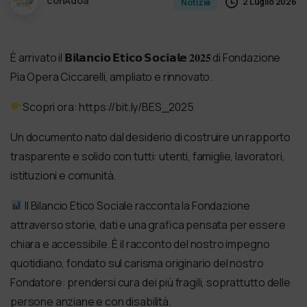
conAdoa
2 Luglio 2026
Notizie
È arrivato il 𝗕𝗶𝗹𝗮𝗻𝗰𝗶𝗼 𝗘𝘁𝗶𝗰𝗼 𝗦𝗼𝗰𝗶𝗮𝗹𝗲 𝟐𝟎𝟐𝟓 di Fondazione
Pia Opera Ciccarelli, ampliato e rinnovato.
Scopri ora: https://bit.ly/BES_2025
Un documento nato dal desiderio di costruire un rapporto
trasparente e solido con tutti: utenti, famiglie, lavoratori,
istituzioni e comunità.
Il Bilancio Etico Sociale racconta la Fondazione
attraverso storie, dati e una grafica pensata per essere
chiara e accessibile. È il racconto del nostro impegno
quotidiano, fondato sul carisma originario del nostro
Fondatore: prendersi cura dei più fragili, soprattutto delle
persone anziane e con disabilità.