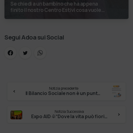
Se chiedi a un bambino che ha appena
finito il nostro Centro Estivi cosa vuole
fare da grande, hai buone probabilità che ti
risponda: “L’ani…
Segui Adoa sui Social
Notizia precedente
Il Bilancio Sociale non è un punto di arrivo. È un percorso che genera valore! Negli ultimi anni enti, istituti religiosi, fondazioni e …
Notizia Successiva
Expo AID ♧“Dove la vita può fiorire!”♧ In questi giorni abbiamo ritrovato, con forza, il senso profondo del nostro impegno: costruire co…