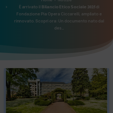
È arrivato il 𝗕𝗶𝗹𝗮𝗻𝗰𝗶𝗼 𝗘𝘁𝗶𝗰𝗼 𝗦𝗼𝗰𝗶𝗮𝗹𝗲 𝟐𝟎𝟐𝟓 di
Fondazione Pia Opera Ciccarelli, ampliato e
rinnovato. Scopri ora: Un documento nato dal
des…