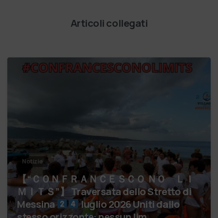
Articoli collegati
Notizie
【 “ＣＯＮＦＲＡＮＣＥＳＣＯ ＮＯ ＬＩ
ＭＩＴＳ”】 Traversata dello Stretto di
Messina
luglio 2026 Uniti dallo
stesso orizzonte: nessun lim…