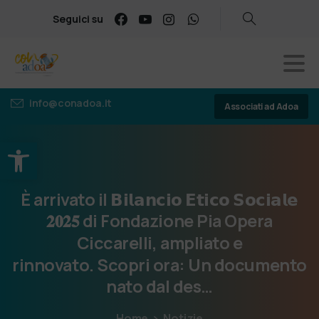
Seguici su
info@conadoa.it
Associati ad Adoa
Apri la barra degli strumenti
È
arrivato
il
𝗕𝗶𝗹𝗮𝗻𝗰𝗶𝗼
𝗘𝘁𝗶𝗰𝗼
𝗦𝗼𝗰𝗶𝗮𝗹𝗲
𝟐𝟎𝟐𝟓
di
Fondazione
Pia
Opera
Ciccarelli,
ampliato
e
rinnovato. Scopri
ora:
Un
documento
nato
dal
des…
Home
Notizie