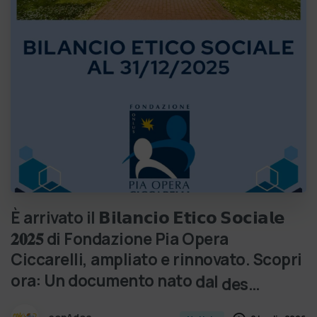
È
arrivato
il
𝗕𝗶𝗹𝗮𝗻𝗰𝗶𝗼
𝗘𝘁𝗶𝗰𝗼
𝗦𝗼𝗰𝗶𝗮𝗹𝗲
𝟐𝟎𝟐𝟓
di
Fondazione
Pia
Opera
Ciccarelli,
ampliato
e
rinnovato. Scopri
ora:
Un
documento
nato
dal
des…