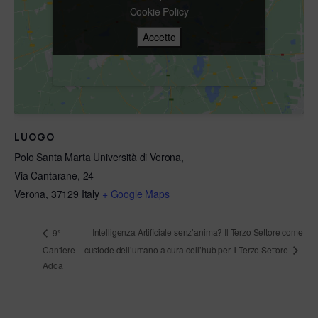
Cookie Policy
Cookie Policy
Accetto
Accetto
LUOGO
Polo Santa Marta Università di Verona,
Via Cantarane, 24
Verona
,
37129
Italy
+ Google Maps
Intelligenza Artificiale senz’anima? Il Terzo Settore come
9°
Cantiere
custode dell’umano a cura dell’hub per Il Terzo Settore
Adoa