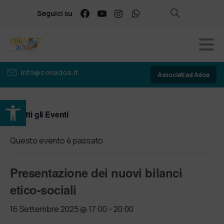
Seguici su
info@conadoa.it
Associati ad Adoa
Apri la barra degli strumenti
« Tutti gli Eventi
Questo evento è passato.
Presentazione dei nuovi bilanci
etico-sociali
16 Settembre 2025 @ 17:00
-
20:00