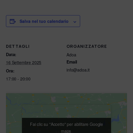
Salva nel tuo calendario
DETTAGLI
ORGANIZZATORE
Data:
Adoa
Email
16 Settembre 2025
info@adoa.it
Ora:
17:00 - 20:00
Fai clic su "Accetto" per abilitare Google
Fai clic su "Accetto" per abilitare Google
maps
maps