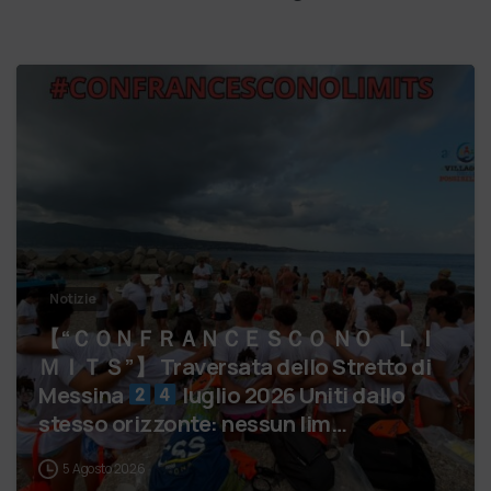
Notizie
【 “ＣＯＮＦＲＡＮＣＥＳＣＯ ＮＯ ＬＩ
ＭＩＴＳ”】 Traversata dello Stretto di
Messina
luglio 2026 Uniti dallo
stesso orizzonte: nessun lim…
5 Agosto 2026