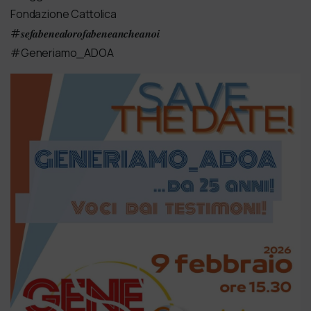
Fondazione Cattolica
#𝒔𝒆𝒇𝒂𝒃𝒆𝒏𝒆𝒂𝒍𝒐𝒓𝒐𝒇𝒂𝒃𝒆𝒏𝒆𝒂𝒏𝒄𝒉𝒆𝒂𝒏𝒐𝒊
#Generiamo_ADOA