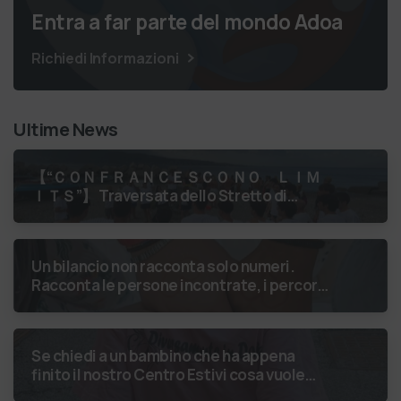
Entra a far parte del mondo Adoa
Richiedi Informazioni
Ultime News
【 “ＣＯＮＦＲＡＮＣＥＳＣＯ ＮＯ ＬＩＭ
ＩＴＳ”】 Traversata dello Stretto di
Messina
luglio 2026 Uniti dallo
stesso orizzonte: nessun lim…
Un bilancio non racconta solo numeri.
Racconta le persone incontrate, i percorsi
costruiti, le relazioni nate e il
cambiamento generato. P…
Se chiedi a un bambino che ha appena
finito il nostro Centro Estivi cosa vuole
fare da grande, hai buone probabilità che ti