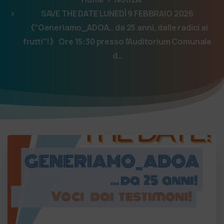
SAVE THE DATE LUNEDÌ 9 FEBBRAIO 2026
《“Generiamo_ADOA… da 25 anni, dalle radici ai
frutti”!》 Ore 15:30 presso l’Auditorium Comunale
d…