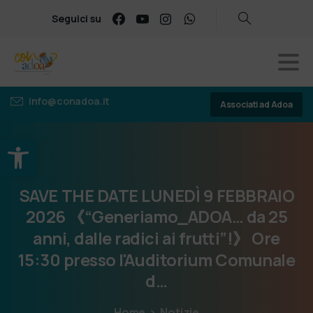
Seguici su
info@conadoa.it
Associati ad Adoa
Apri la barra degli strumenti
SAVE
THE
DATE
LUNEDÌ
9
FEBBRAIO
2026
《“Generiamo_ADOA…
da
25
anni,
dalle
radici
ai
frutti”!》
Ore
15:30
presso
l'Auditorium
Comunale
d…
Home
Notizie