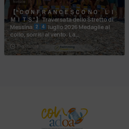
Notizie
【 “ＣＯＮＦＲＡＮＣＥＳＣＯ ＮＯ ＬＩ
ＭＩＴＳ”】 Traversata dello Stretto di
Messina
luglio 2026 Medaglie al
collo, sorrisi al vento. La…
4 Agosto 2026