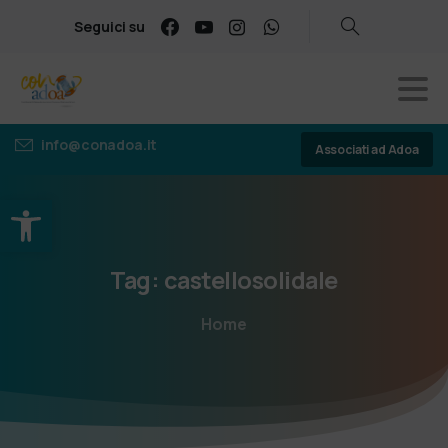
Seguici su
info@conadoa.it
Associati ad Adoa
Apri la barra degli strumenti
Tag:
castellosolidale
Home