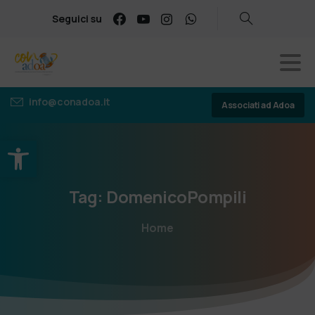
Seguici su
info@conadoa.it
Associati ad Adoa
Apri la barra degli strumenti
Tag:
DomenicoPompili
Home