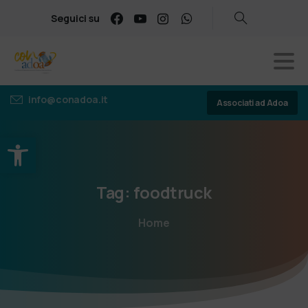
Seguici su
info@conadoa.it
Associati ad Adoa
Apri la barra degli strumenti
Tag:
foodtruck
Home