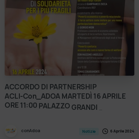
ACCORDO
DI
PARTNERSHIP
ACLI-Con_ADOA
MARTEDÌ
16
APRILE
ORE
11:00
PALAZZO
GRANDI
–
ROMA
“Chiesa,
una
convenzione
tra
Acli
e
C…
conAdoa
6 Aprile 2024
Notizie