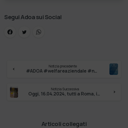
risponda: “L’ani…
Segui Adoa sui Social
Notizia precedente
#ADOA #welfareaziendale #networketico Tomas Chiaramonte #segretariogeneraleadoa #univr Discussa oggi una tesi magistrale in managemen…
Notizia Successiva
Oggi, 16.04.2024, tutti a Roma, in sede nazionale ACLI, per una firma storica tra Con_ADOA e preceduta da un convegno dal titolo “Chiesa, u…
Articoli collegati