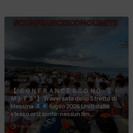
Notizie
【 “ＣＯＮＦＲＡＮＣＥＳＣＯ ＮＯ ＬＩ
ＭＩＴＳ”】 Traversata dello Stretto di
Messina
luglio 2026 Uniti dallo
stesso orizzonte: nessun lim…
5 Agosto 2026