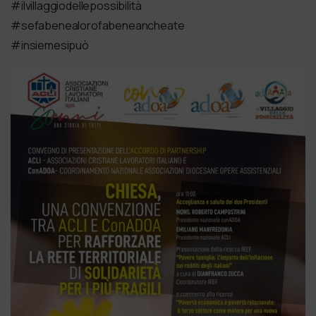
#ilvillaggiodellepossibilità
#sefabenealorofabeneancheate
#insiemesipuò