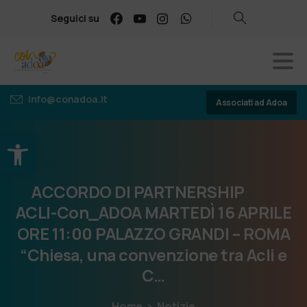
Seguici su
info@conadoa.it
Associati ad Adoa
Apri la barra degli strumenti
ACCORDO
DI
PARTNERSHIP
ACLI-Con_ADOA
MARTEDÌ
16
APRILE
ORE
11:00
PALAZZO
GRANDI
–
ROMA
“Chiesa,
una
convenzione
tra
Acli
e
C…
Home
Notizie