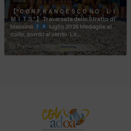
Notizie
【 “ＣＯＮＦＲＡＮＣＥＳＣＯ ＮＯ ＬＩ
ＭＩＴＳ”】 Traversata dello Stretto di
Messina
luglio 2026 Medaglie al
collo, sorrisi al vento. La…
4 Agosto 2026