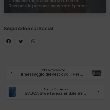
Un bilancio non racconta solo numeri.
Racconta le persone incontrate, i percorsi
costruiti, le relazioni nate e il
cambiamento generato. P…
Segui Adoa sui Social
Notizia precedente
Il messaggio del vescovo: «Per Pasqua ci vogliono altri occhi»
Notizia Successiva
#ADOA #welfareaziendale #networketico Tomas Chiaramonte #segretariogeneraleadoa #univr Discussa oggi una tesi magistrale in managemen…