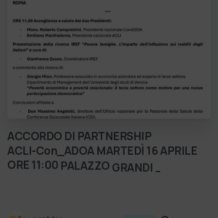
ACCORDO
DI
PARTNERSHIP
ACLI-Con_ADOA
MARTEDÌ
16
APRILE
ORE
11:00
PALAZZO
GRANDI
–
ROMA “Chiesa,
una
convenzione
tra
Acli
e
Co…