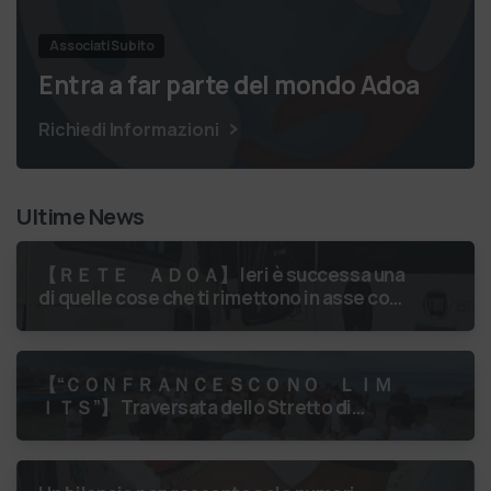
Associati Subito
Entra a far parte del mondo Adoa
Richiedi Informazioni
Ultime News
【 ＲＥＴＥ ＡＤＯＡ】 Ieri è successa una
di quelle cose che ti rimettono in asse con
il mondo. Un volontario di Fondazione
Gobetti è salito in …
【 “ＣＯＮＦＲＡＮＣＥＳＣＯ ＮＯ ＬＩＭ
ＩＴＳ”】 Traversata dello Stretto di
Messina
luglio 2026 Uniti dallo
stesso orizzonte: nessun lim…