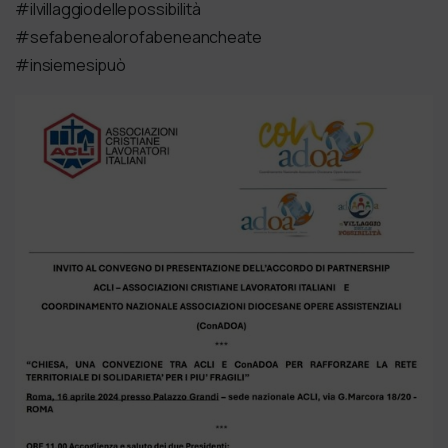
#ilvillaggiodellepossibilità
#sefabenealorofabeneancheate
#insiemesipuò