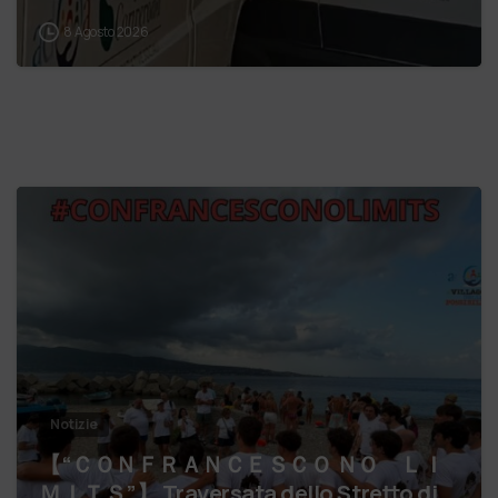
8 Agosto 2026
Notizie
【 “ＣＯＮＦＲＡＮＣＥＳＣＯ ＮＯ ＬＩ
ＭＩＴＳ”】 Traversata dello Stretto di