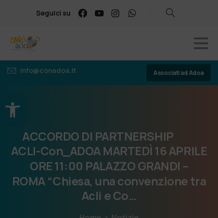
Seguici su
info@conadoa.it
Associati ad Adoa
Apri la barra degli strumenti
ACCORDO
DI
PARTNERSHIP
ACLI-Con_ADOA
MARTEDÌ
16
APRILE
ORE
11:00
PALAZZO
GRANDI
–
ROMA “Chiesa,
una
convenzione
tra
Acli
e
Co…
Home
Notizie