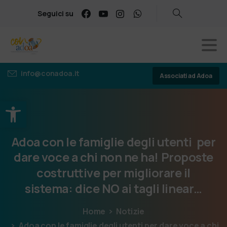
Seguici su
info@conadoa.it
Associati ad Adoa
Apri la barra degli strumenti
Adoa
con
le
famiglie
degli
utenti
per
dare
voce
a
chi
non
ne
ha!
Proposte
costruttive
per
migliorare
il
sistema: dice
NO
ai
tagli
linear…
Home
Notizie
Adoa con le famiglie degli utenti per dare voce a chi