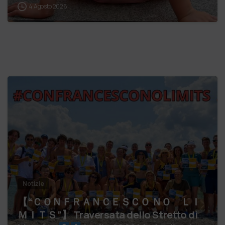
4 Agosto 2026
Notizie
【 “ＣＯＮＦＲＡＮＣＥＳＣＯ ＮＯ ＬＩ
ＭＩＴＳ”】 Traversata dello Stretto di