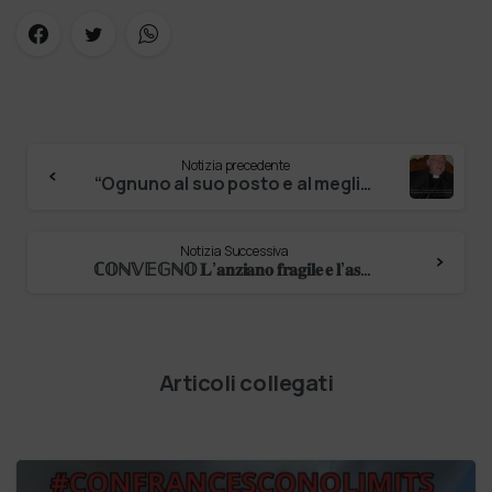
Notizia precedente
“Ognuno al suo posto e al meglio di sè” (𝔐𝔬𝔫𝔰. ℨ𝔢𝔫𝔱𝔦) 11 gennaio 2025 21° ANNIVERSARIO dell’ordinazione episcopale di Mons. Giuseppe Zenti…
Notizia Successiva
ℂ𝕆ℕ𝕍𝔼𝔾ℕ𝕆 𝐋’𝐚𝐧𝐳𝐢𝐚𝐧𝐨 𝐟𝐫𝐚𝐠𝐢𝐥𝐞 𝐞 𝐥’𝐚𝐬𝐬𝐢𝐬𝐭𝐞𝐧𝐳𝐚 𝐚 𝐥𝐮𝐧𝐠𝐨 𝐭𝐞𝐫𝐦𝐢𝐧𝐞: 𝐭𝐞𝐦𝐩𝐞𝐬𝐭𝐚 𝐩𝐞𝐫𝐟𝐞𝐭𝐭𝐚 𝐨 𝐜𝐨𝐦𝐩𝐥𝐞𝐬𝐬𝐢𝐭𝐚’ 𝐝𝐚 𝐟𝐫𝐨𝐧𝐭𝐞𝐠𝐠𝐢𝐚𝐫𝐞? MERCOLEDÌ 12 FEBBRAIO 2025 …
Articoli collegati