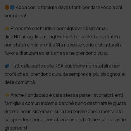
Adoa con le famiglie degli utenti per dare voce a chi
non ne ha!
Proposte costruttive per migliorare il sistema:
dice NO ai tagli lineari, agli Enti del Terzo Settore, statali e
non statali e non profit e SI a risposte serie e strutturali a
favore di anziani ed enti che se ne prendono cura.
Tutti dalla parte delle RSA pubbliche non statali e non
profit che si prendono cura da sempre dei più bisognosi e
delle comunità.
Anche il sindacato è dalla stessa parte: lavoratori, enti,
famiglie e comuni insieme perchè siano destinate le giuste
risorse ad un sistema di cura territoriale che le merita e le
sa spendere bene, con attenzione ed efficienza, evitando
gli sprechi!