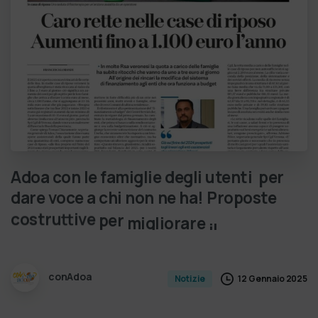
Adoa
con
le
famiglie
degli
utenti
per
dare
voce
a
chi
non
ne
ha!
Proposte
costruttive
per
migliorare
il
sistema: dice
NO
ai
tagli
linear…
conAdoa
12 Gennaio 2025
Notizie