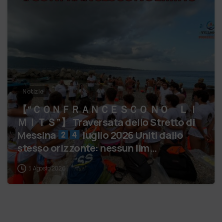
Notizie
【 “ＣＯＮＦＲＡＮＣＥＳＣＯ ＮＯ ＬＩ
ＭＩＴＳ”】 Traversata dello Stretto di
Messina
luglio 2026 Uniti dallo
stesso orizzonte: nessun lim…
5 Agosto 2026