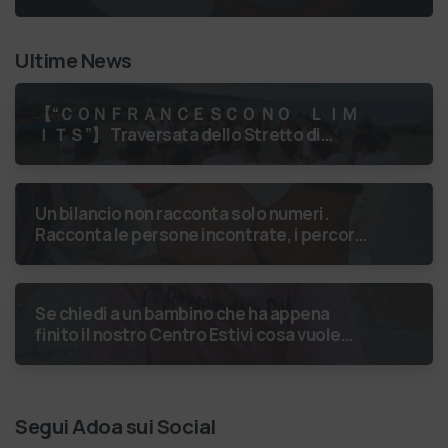
Ultime News
【 “ＣＯＮＦＲＡＮＣＥＳＣＯ ＮＯ ＬＩＭ
ＩＴＳ”】 Traversata dello Stretto di
Messina
luglio 2026 Uniti dallo
stesso orizzonte: nessun lim…
Un bilancio non racconta solo numeri.
Racconta le persone incontrate, i percorsi
costruiti, le relazioni nate e il
cambiamento generato. P…
Se chiedi a un bambino che ha appena
finito il nostro Centro Estivi cosa vuole
fare da grande, hai buone probabilità che ti
risponda: “L’ani…
Segui Adoa sui Social