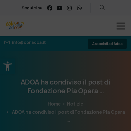
Seguici su
info@conadoa.it
Associati ad Adoa
Apri la barra degli strumenti
ADOA
ha
condiviso
il
post
di
Fondazione
Pia
Opera
…
Home
Notizie
ADOA ha condiviso il post di Fondazione Pia Opera
…