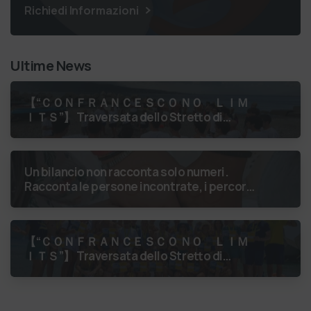
Richiedi Informazioni
Ultime News
【 “ＣＯＮＦＲＡＮＣＥＳＣＯ ＮＯ ＬＩＭ
ＩＴＳ”】 Traversata dello Stretto di
Messina
luglio 2026 Uniti dallo
stesso orizzonte: nessun lim…
Un bilancio non racconta solo numeri.
Racconta le persone incontrate, i percorsi
costruiti, le relazioni nate e il
cambiamento generato. P…
【 “ＣＯＮＦＲＡＮＣＥＳＣＯ ＮＯ ＬＩＭ
ＩＴＳ”】 Traversata dello Stretto di
Messina
luglio 2026 Medaglie al collo,
sorrisi al vento. La…