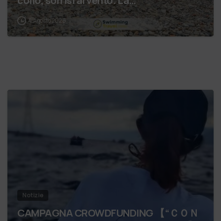
collo, sorrisi al vento. La…
4 Agosto 2026
Notizie
CAMPAGNA CROWDFUNDING 【 “ＣＯＮ