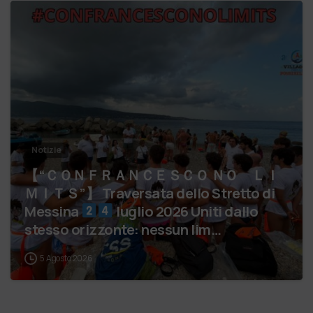
Notizie
【 “ＣＯＮＦＲＡＮＣＥＳＣＯ ＮＯ ＬＩ
ＭＩＴＳ”】 Traversata dello Stretto di
Messina
luglio 2026 Uniti dallo
stesso orizzonte: nessun lim…
5 Agosto 2026