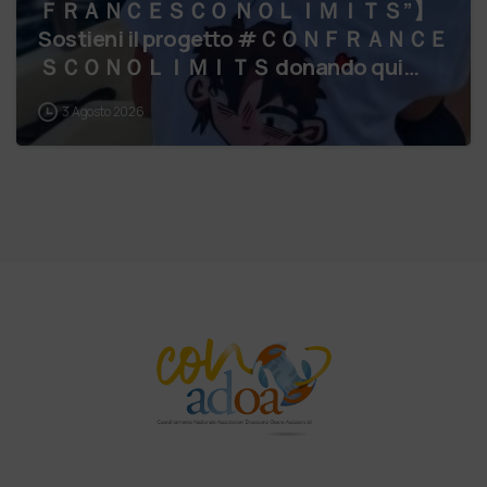
ＦＲＡＮＣＥＳＣＯ ＮＯＬＩＭＩＴＳ”】
Sostieni il progetto #ＣＯＮＦＲＡＮＣＥ
ＳＣＯＮＯＬＩＭＩＴＳ donando qui
IBAN ADOA IT 07 V 05034 5…
3 Agosto 2026