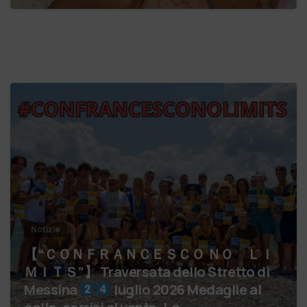
Notizie
【 “ＣＯＮＦＲＡＮＣＥＳＣＯ ＮＯ ＬＩ
ＭＩＴＳ”】 Traversata dello Stretto di
Messina
luglio 2026 Medaglie al