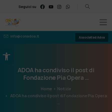
Seguici su
info@conadoa.it
Associati ad Adoa
Apri la barra degli strumenti
ADOA
ha
condiviso
il
post
di
Fondazione
Pia
Opera
…
Home
Notizie
ADOA ha condiviso il post di Fondazione Pia Opera
…