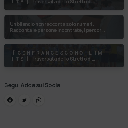
ＩＴＳ”】 Traversata dello Stretto di
Messina
luglio 2026 Uniti dallo
stesso orizzonte: nessun lim…
Un bilancio non racconta solo numeri.
Racconta le persone incontrate, i percorsi
costruiti, le relazioni nate e il
cambiamento generato. P…
【 “ＣＯＮＦＲＡＮＣＥＳＣＯ ＮＯ ＬＩＭ
ＩＴＳ”】 Traversata dello Stretto di
Messina
luglio 2026 Medaglie al collo,
sorrisi al vento. La…
Segui Adoa sui Social