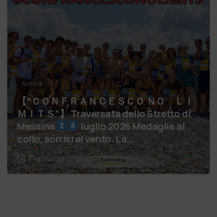
Notizie
【 “ＣＯＮＦＲＡＮＣＥＳＣＯ ＮＯ ＬＩ
ＭＩＴＳ”】 Traversata dello Stretto di
Messina
luglio 2026 Medaglie al
collo, sorrisi al vento. La…
4 Agosto 2026