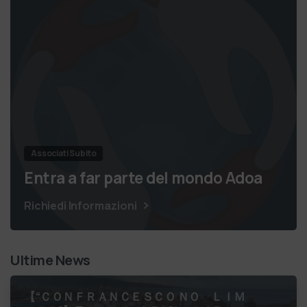
Associati Subito
Entra a far parte del mondo Adoa
Richiedi Informazioni
Ultime News
【 “ＣＯＮＦＲＡＮＣＥＳＣＯ ＮＯ ＬＩＭ