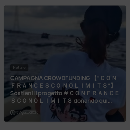
Notizie
CAMPAGNA CROWDFUNDING 【 “ＣＯＮ
ＦＲＡＮＣＥＳＣＯ ＮＯＬＩＭＩＴＳ”】
Sostieni il progetto #ＣＯＮＦＲＡＮＣＥ
ＳＣＯＮＯＬＩＭＩＴＳ donando qui
IBAN ADOA IT 07 V 05034 5…
3 Agosto 2026