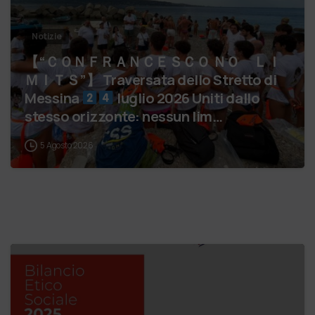
Notizie
【 “ＣＯＮＦＲＡＮＣＥＳＣＯ ＮＯ ＬＩ
ＭＩＴＳ”】 Traversata dello Stretto di
Messina
luglio 2026 Uniti dallo
stesso orizzonte: nessun lim…
5 Agosto 2026