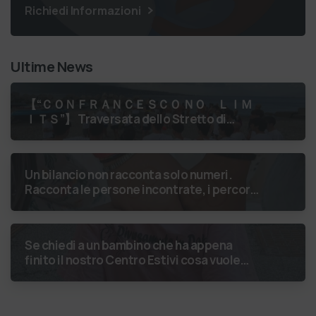
Richiedi Informazioni
Ultime News
【 “ＣＯＮＦＲＡＮＣＥＳＣＯ ＮＯ ＬＩＭ
ＩＴＳ”】 Traversata dello Stretto di
Messina
luglio 2026 Uniti dallo
stesso orizzonte: nessun lim…
Un bilancio non racconta solo numeri.
Racconta le persone incontrate, i percorsi
costruiti, le relazioni nate e il
cambiamento generato. P…
Se chiedi a un bambino che ha appena
finito il nostro Centro Estivi cosa vuole
fare da grande, hai buone probabilità che ti
risponda: “L’ani…