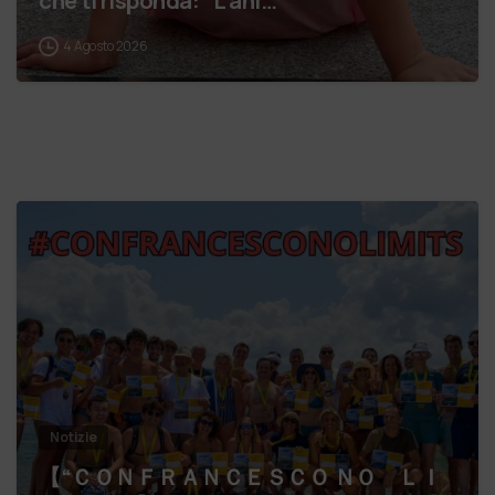
che ti risponda: “L’ani…
4 Agosto 2026
Notizie
【 “ＣＯＮＦＲＡＮＣＥＳＣＯ ＮＯ ＬＩ