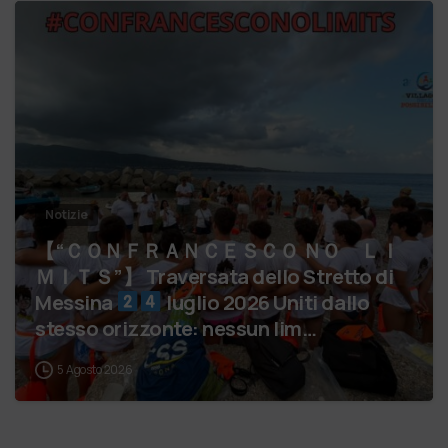
Notizie
【 “ＣＯＮＦＲＡＮＣＥＳＣＯ ＮＯ ＬＩ
ＭＩＴＳ”】 Traversata dello Stretto di
Messina
luglio 2026 Uniti dallo
stesso orizzonte: nessun lim…
5 Agosto 2026