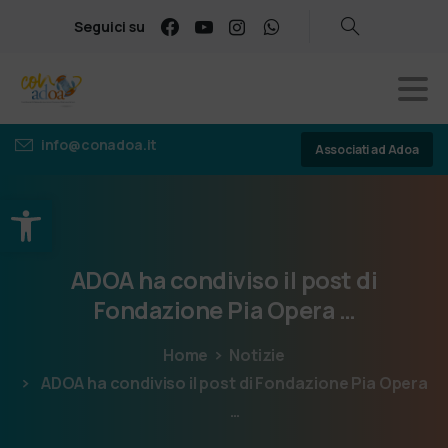
Seguici su
info@conadoa.it
Associati ad Adoa
Apri la barra degli strumenti
ADOA
ha
condiviso
il
post
di
Fondazione
Pia
Opera
…
Home
Notizie
ADOA ha condiviso il post di Fondazione Pia Opera
…