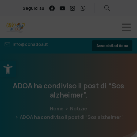
Seguici su
info@conadoa.it
Associati ad Adoa
Apri la barra degli strumenti
ADOA
ha
condiviso
il
post
di
“Sos
alzheimer”.
Home
Notizie
ADOA ha condiviso il post di “Sos alzheimer”.