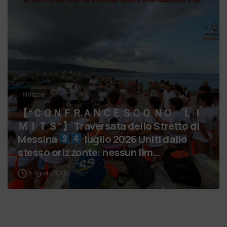
Notizie
【 “ＣＯＮＦＲＡＮＣＥＳＣＯ ＮＯ ＬＩ
ＭＩＴＳ”】 Traversata dello Stretto di
Messina
luglio 2026 Uniti dallo
stesso orizzonte: nessun lim…
5 Agosto 2026