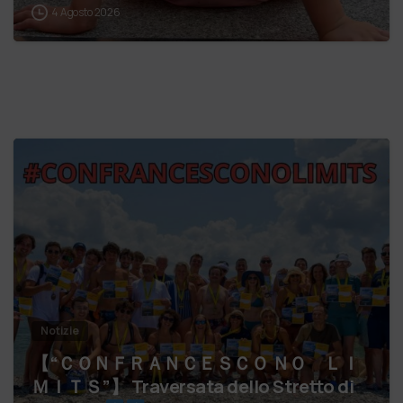
4 Agosto 2026
Notizie
【 “ＣＯＮＦＲＡＮＣＥＳＣＯ ＮＯ ＬＩ
ＭＩＴＳ”】 Traversata dello Stretto di