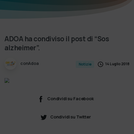
ADOA
ha
condiviso
il
post
di
“Sos
alzheimer”.
conAdoa
14 Luglio 2018
Notizie
Condividi su Facebook
Condividi su Twitter