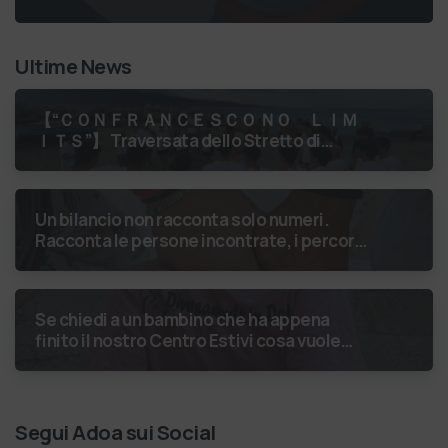
Ultime News
【 “ＣＯＮＦＲＡＮＣＥＳＣＯ ＮＯ ＬＩＭ
ＩＴＳ”】 Traversata dello Stretto di
Messina
luglio 2026 Uniti dallo
stesso orizzonte: nessun lim…
Un bilancio non racconta solo numeri.
Racconta le persone incontrate, i percorsi
costruiti, le relazioni nate e il
cambiamento generato. P…
Se chiedi a un bambino che ha appena
finito il nostro Centro Estivi cosa vuole
fare da grande, hai buone probabilità che ti
risponda: “L’ani…
Segui Adoa sui Social