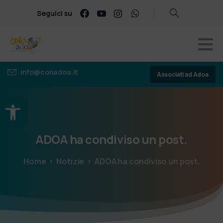
Seguici su
info@conadoa.it
Associati ad Adoa
Apri la barra degli strumenti
ADOA
ha
condiviso
un
post.
Home
Notizie
ADOA ha condiviso un post.