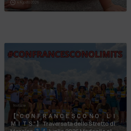
4 Agosto 2026
Notizie
【 “ＣＯＮＦＲＡＮＣＥＳＣＯ ＮＯ ＬＩ
ＭＩＴＳ”】 Traversata dello Stretto di
Messina
luglio 2026 Medaglie al