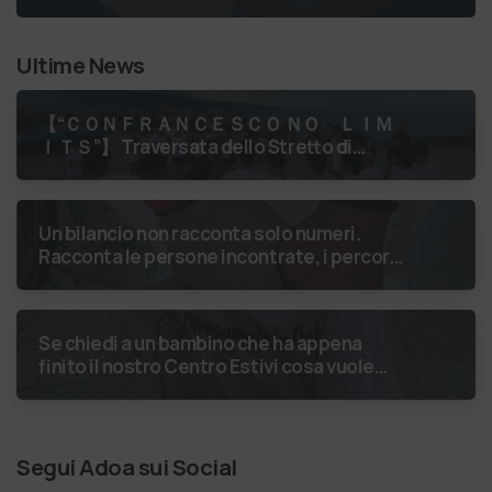
Ultime News
【 “ＣＯＮＦＲＡＮＣＥＳＣＯ ＮＯ ＬＩＭ
ＩＴＳ”】 Traversata dello Stretto di
Messina
luglio 2026 Uniti dallo
stesso orizzonte: nessun lim…
Un bilancio non racconta solo numeri.
Racconta le persone incontrate, i percorsi
costruiti, le relazioni nate e il
cambiamento generato. P…
Se chiedi a un bambino che ha appena
finito il nostro Centro Estivi cosa vuole
fare da grande, hai buone probabilità che ti
risponda: “L’ani…
Segui Adoa sui Social