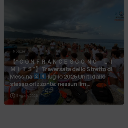
Notizie
【 “ＣＯＮＦＲＡＮＣＥＳＣＯ ＮＯ ＬＩ
ＭＩＴＳ”】 Traversata dello Stretto di
Messina
luglio 2026 Uniti dallo
stesso orizzonte: nessun lim…
5 Agosto 2026