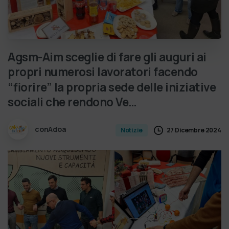
Agsm-Aim
sceglie
di
fare
gli
auguri
ai
propri
numerosi
lavoratori
facendo
“fiorire”
la
propria
sede
delle
iniziative
sociali
che
rendono
Ve…
conAdoa
27 Dicembre 2024
Notizie