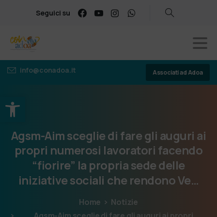
Seguici su
info@conadoa.it
Associati ad Adoa
Apri la barra degli strumenti
Agsm-Aim
sceglie
di
fare
gli
auguri
ai
propri
numerosi
lavoratori
facendo
“fiorire”
la
propria
sede
delle
iniziative
sociali
che
rendono
Ve…
Home
Notizie
Agsm-Aim sceglie di fare gli auguri ai propri