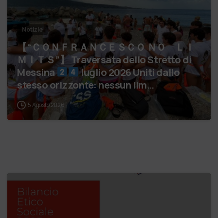
Notizie
【 “ＣＯＮＦＲＡＮＣＥＳＣＯ ＮＯ ＬＩ
ＭＩＴＳ”】 Traversata dello Stretto di
Messina
luglio 2026 Uniti dallo
stesso orizzonte: nessun lim…
5 Agosto 2026