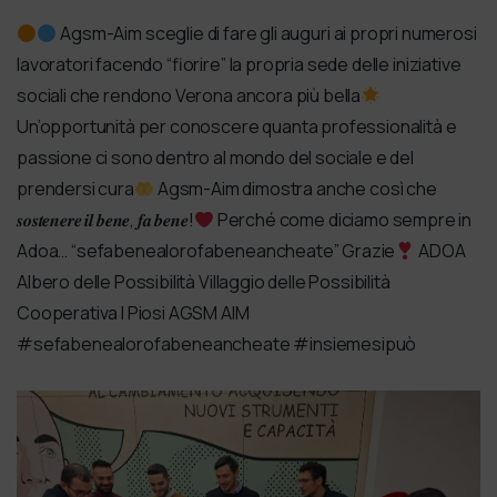
Agsm-Aim sceglie di fare gli auguri ai propri numerosi
lavoratori facendo “fiorire” la propria sede delle iniziative
sociali che rendono Verona ancora più bella
Un’opportunità per conoscere quanta professionalità e
passione ci sono dentro al mondo del sociale e del
prendersi cura
Agsm-Aim dimostra anche così che
𝒔𝒐𝒔𝒕𝒆𝒏𝒆𝒓𝒆 𝒊𝒍 𝒃𝒆𝒏𝒆, 𝒇𝒂 𝒃𝒆𝒏𝒆!
Perché come diciamo sempre in
Adoa… “sefabenealorofabeneancheate” Grazie
ADOA
Albero delle Possibilità Villaggio delle Possibilità
Cooperativa I Piosi AGSM AIM
#sefabenealorofabeneancheate #insiemesipuò