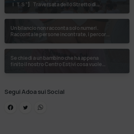
ＩＴＳ”】 Traversata dello Stretto di
Messina
luglio 2026 Uniti dallo
stesso orizzonte: nessun lim…
Un bilancio non racconta solo numeri.
Racconta le persone incontrate, i percorsi
costruiti, le relazioni nate e il
cambiamento generato. P…
Se chiedi a un bambino che ha appena
finito il nostro Centro Estivi cosa vuole
fare da grande, hai buone probabilità che ti
risponda: “L’ani…
Segui Adoa sui Social