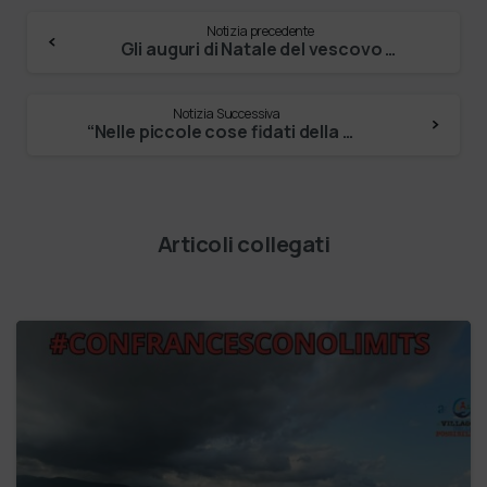
Notizia precedente
Gli auguri di Natale del vescovo Domenico ai lettori di Verona fedele
Notizia Successiva
“Nelle piccole cose fidati della mente, nelle grandi del cuore.” ADOA Villaggio delle Possibilità #sefabenealorofabeneancheate
Articoli collegati