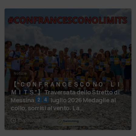
Notizie
【 “ＣＯＮＦＲＡＮＣＥＳＣＯ ＮＯ ＬＩ
ＭＩＴＳ”】 Traversata dello Stretto di
Messina
luglio 2026 Medaglie al
collo, sorrisi al vento. La…
4 Agosto 2026