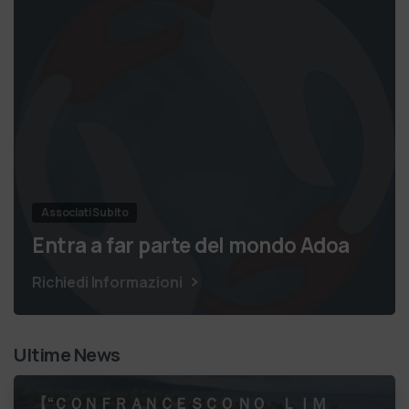
Associati Subito
Entra a far parte del mondo Adoa
Richiedi Informazioni
Ultime News
【 “ＣＯＮＦＲＡＮＣＥＳＣＯ ＮＯ ＬＩＭ