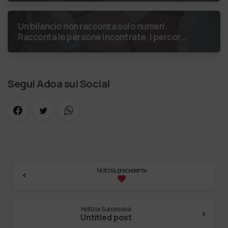
stesso orizzonte: nessun lim…
Un bilancio non racconta solo numeri.
Racconta le persone incontrate, i percorsi
costruiti, le relazioni nate e il
cambiamento generato. P…
Segui Adoa sui Social
Notizia precedente
Notizia Successiva
Untitled post