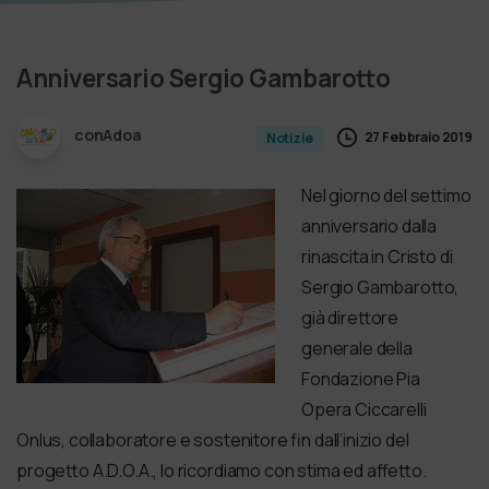
Anniversario
Sergio
Gambarotto
conAdoa
27 Febbraio 2019
Notizie
Nel giorno del settimo
anniversario dalla
rinascita in Cristo di
Sergio Gambarotto,
già direttore
generale della
Fondazione Pia
Opera Ciccarelli
Onlus, collaboratore e sostenitore fin dall’inizio del
progetto A.D.O.A., lo ricordiamo con stima ed affetto.