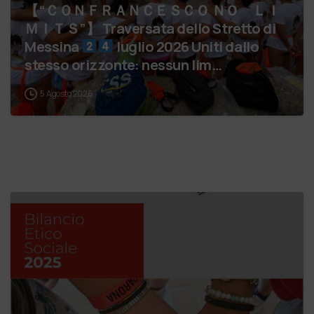
【 “ＣＯＮＦＲＡＮＣＥＳＣＯ ＮＯ ＬＩ
ＭＩＴＳ”】 Traversata dello Stretto di
Messina
luglio 2026 Uniti dallo
stesso orizzonte: nessun lim…
5 Agosto 2026