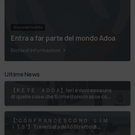
Associati Subito
Entra a far parte del mondo Adoa
Richiedi Informazioni
Ultime News
【 ＲＥＴＥ ＡＤＯＡ】 Ieri è successa una
di quelle cose che ti rimettono in asse con
il mondo. Un volontario di Fondazione
Gobetti è salito in …
【 “ＣＯＮＦＲＡＮＣＥＳＣＯ ＮＯ ＬＩＭ
ＩＴＳ”】 Traversata dello Stretto di
Messina
luglio 2026 Uniti dallo