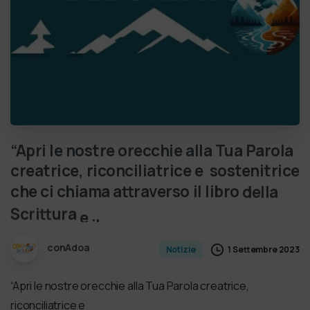
“Apri
le
nostre
orecchie
alla
Tua
Parola
creatrice,
riconciliatrice
e
sostenitrice
che
ci
chiama
attraverso
il
libro
della
Scrittura
e
il
…
conAdoa
1 Settembre 2023
Notizie
“Apri le nostre orecchie alla Tua Parola creatrice,
riconciliatrice e