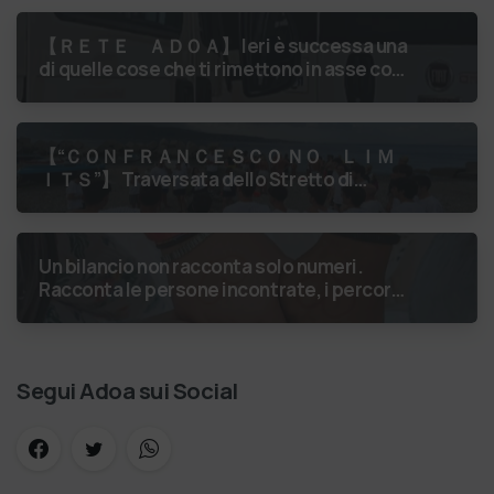
【 ＲＥＴＥ ＡＤＯＡ】 Ieri è successa una
di quelle cose che ti rimettono in asse con
il mondo. Un volontario di Fondazione
Gobetti è salito in …
【 “ＣＯＮＦＲＡＮＣＥＳＣＯ ＮＯ ＬＩＭ
ＩＴＳ”】 Traversata dello Stretto di
Messina
luglio 2026 Uniti dallo
stesso orizzonte: nessun lim…
Un bilancio non racconta solo numeri.
Racconta le persone incontrate, i percorsi
costruiti, le relazioni nate e il
cambiamento generato. P…
Segui Adoa sui Social