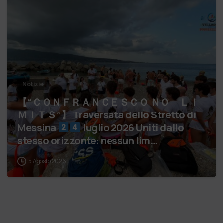
Notizie
【 “ＣＯＮＦＲＡＮＣＥＳＣＯ ＮＯ ＬＩ
ＭＩＴＳ”】 Traversata dello Stretto di
Messina
luglio 2026 Uniti dallo
stesso orizzonte: nessun lim…
5 Agosto 2026