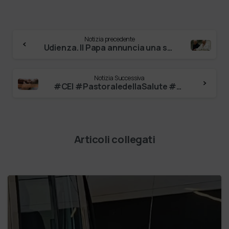
Notizia precedente
Udienza. Il Papa annuncia una seconda Laudato si’: sarà pubblicata il 4 ottobre
Notizia Successiva
#CEI #PastoraledellaSalute #ceisalute
Articoli collegati