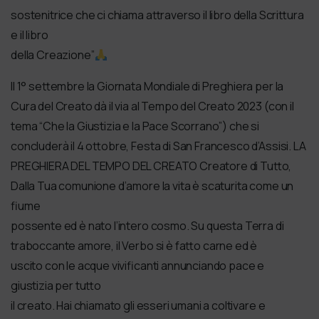
sostenitrice che ci chiama attraverso il libro della Scrittura
e il libro
della Creazione”
Il 1° settembre la Giornata Mondiale di Preghiera per la
Cura del Creato dà il via al Tempo del Creato 2023 (con il
tema “Che la Giustizia e la Pace Scorrano”) che si
concluderà il 4 ottobre, Festa di San Francesco d’Assisi. LA
PREGHIERA DEL TEMPO DEL CREATO Creatore di Tutto,
Dalla Tua comunione d’amore la vita è scaturita come un
fiume
possente ed è nato l’intero cosmo. Su questa Terra di
traboccante amore, il Verbo si è fatto carne ed è
uscito con le acque vivificanti annunciando pace e
giustizia per tutto
il creato. Hai chiamato gli esseri umani a coltivare e