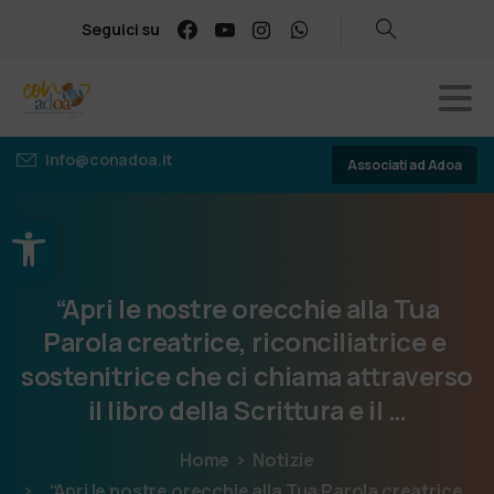
Seguici su
info@conadoa.it
Associati ad Adoa
Apri la barra degli strumenti
“Apri
le
nostre
orecchie
alla
Tua
Parola
creatrice,
riconciliatrice
e
sostenitrice
che
ci
chiama
attraverso
il
libro
della
Scrittura
e
il
…
Home
Notizie
“Apri le nostre orecchie alla Tua Parola creatrice,