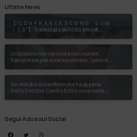
Ultime News
【 “ＣＯＮＦＲＡＮＣＥＳＣＯ ＮＯ ＬＩＭ
ＩＴＳ”】 Traversata dello Stretto di
Messina
luglio 2026 Uniti dallo
stesso orizzonte: nessun lim…
Un bilancio non racconta solo numeri.
Racconta le persone incontrate, i percorsi
costruiti, le relazioni nate e il
cambiamento generato. P…
Se chiedi a un bambino che ha appena
finito il nostro Centro Estivi cosa vuole
fare da grande, hai buone probabilità che ti
risponda: “L’ani…
Segui Adoa sui Social