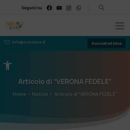
Seguici su
info@conadoa.it
Associati ad Adoa
Apri la barra degli strumenti
Articolo
di
“VERONA
FEDELE”
Home
Notizie
Articolo di “VERONA FEDELE”