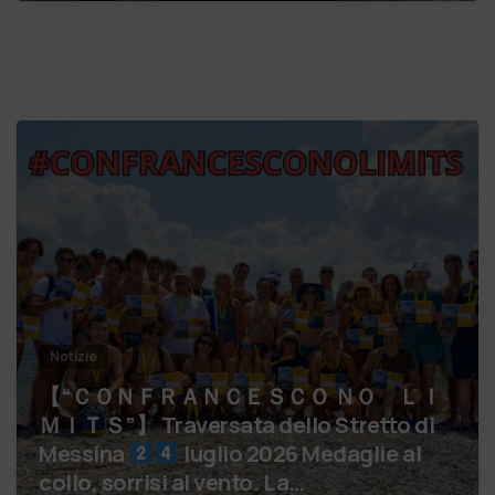
Notizie
【 “ＣＯＮＦＲＡＮＣＥＳＣＯ ＮＯ ＬＩ
ＭＩＴＳ”】 Traversata dello Stretto di
Messina
luglio 2026 Medaglie al
collo, sorrisi al vento. La…