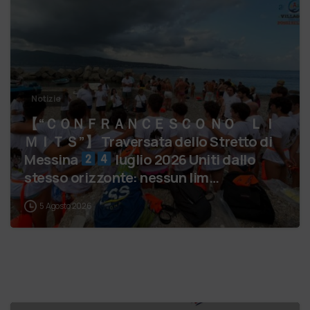
Notizie
【 “ＣＯＮＦＲＡＮＣＥＳＣＯ ＮＯ ＬＩ
ＭＩＴＳ”】 Traversata dello Stretto di
Messina
luglio 2026 Uniti dallo
stesso orizzonte: nessun lim…
5 Agosto 2026