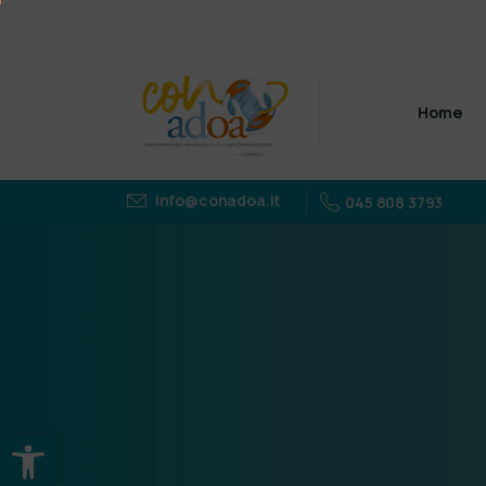
Home
info@conadoa.it
045 808 3793
Apri la barra degli strumenti