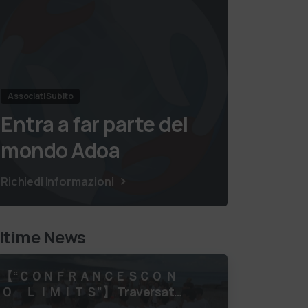
Associati Subito
Entra a far parte del
mondo Adoa
Richiedi Informazioni
ltime News
【 “ＣＯＮＦＲＡＮＣＥＳＣＯ Ｎ
Ｏ ＬＩＭＩＴＳ”】 Traversata
dello Stretto di Messina