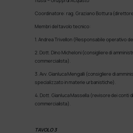
flussi – Gruppi di Acquisto”
Coordinatore: rag. Graziano Bottura (direttor
Membri del tavolo tecnico:
1. Andrea Trivellon (Responsabile operativo della
2. Dott. Dino Micheloni (consigliere di amminis
commercialista).
3. Avv. Gianluca Mengalli (consigliere di ammi
specializzato in materie urbanistiche).
4. Dott. Gianluca Massella (revisore dei conti di 
commercialista).
TAVOLO 3