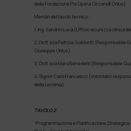
della Fondazione Pia Opera Ciccarelli Onlus)
Membri del tavolo tecnico:
1. Ing. Sandrini Luca (Ufficio sicurezza clinica
2. Dott.ssa Patrizia Gobbetti (Responsabile Q
Giuseppe Onlus).
3. Dott.ssa Mara Benedetti (Responsabile Qua
4. Signor Caloi Francesco (Volontario responsa
della Lessinia).
TAVOLO 2
“Programmazione e Pianificazione Strategica – 