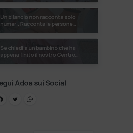
luglio 2026 Uniti dallo stesso
orizzonte: nessun lim…
Un bilancio non racconta solo
numeri. Racconta le persone
incontrate, i percorsi costruiti,
le relazioni nate e il
cambiamento generato. P…
Se chiedi a un bambino che ha
appena finito il nostro Centro
Estivi cosa vuole fare da
grande, hai buone probabilità
che ti risponda: “L’ani…
egui Adoa sui Social