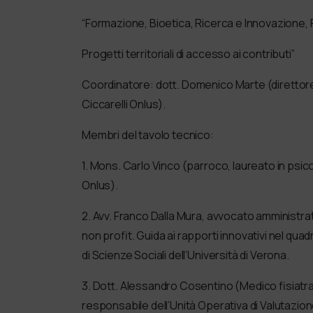
“Formazione, Bioetica, Ricerca e Innovazione, 
Progetti territoriali di accesso ai contributi”
Coordinatore: dott. Domenico Marte (direttore d
Ciccarelli Onlus).
Membri del tavolo tecnico:
1. Mons. Carlo Vinco (parroco, laureato in psic
Onlus).
2. Avv. Franco Dalla Mura, avvocato amministra
non profit. Guida ai rapporti innovativi nel qua
di Scienze Sociali dell’Università di Verona.
3. Dott. Alessandro Cosentino (Medico fisiatra e 
responsabile dell’Unità Operativa di Valutazion