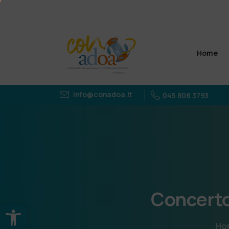
Home
info@conadoa.it
045 808 3793
Concert
Apri la barra degli strumenti
Ho