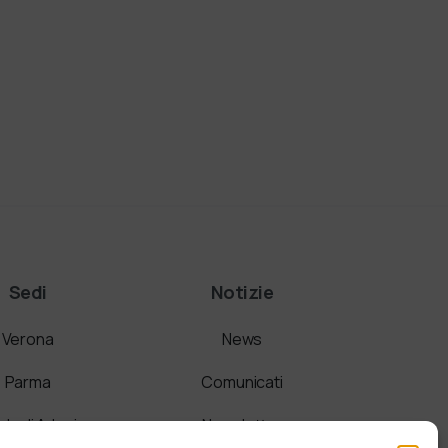
Sedi
Notizie
Verona
News
Parma
Comunicati
a di Adesione
Newsletter