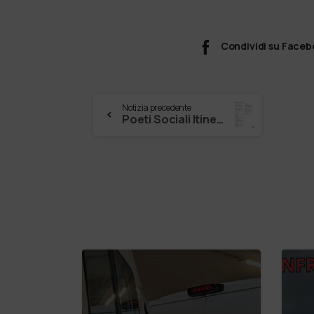
Condividi su Face
Notizia precedente
Poeti Sociali Itinerari di Pace! Guardare il dolore dell’altro Domenica OTTOBRE Ore 17:00 Auditorium, Gran Guardia Lorenzo Fazzini d…