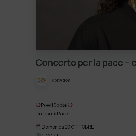
Concerto
per
la
pace
–
conAdoa
Poeti Sociali
Itinerari di Pace!
Domenica 20 OTTOBRE
Ore 21:00