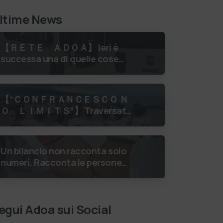
ltime News
【 ＲＥＴＥ ＡＤＯＡ】 Ieri è
successa una di quelle cose
che ti rimettono in asse con il
mondo. Un volontario di
Fondazione Gobetti è salito in
【 “ＣＯＮＦＲＡＮＣＥＳＣＯ Ｎ
…
Ｏ ＬＩＭＩＴＳ”】 Traversata
dello Stretto di Messina
luglio 2026 Uniti dallo stesso
orizzonte: nessun lim…
Un bilancio non racconta solo
numeri. Racconta le persone
incontrate, i percorsi costruiti,
le relazioni nate e il
cambiamento generato. P…
egui Adoa sui Social