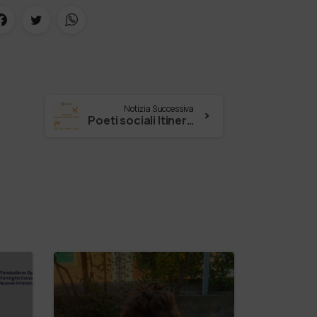
Notizia Successiva
Poeti sociali Itinerari di pace! Gli eventi di OGGI 20 OTTOBRE Ore 9.00 – Chiesa Evangelica Luterana: Preghiera ecumenica per la pace i…