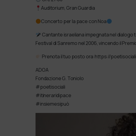
Auditorium, Gran Guardia
Concerto per la pace con Noa
Cantante israeliana impegnata nel dialogo tr
Festival di Sanremo nel 2006, vincendo il Premio
Prenota il tuo posto ora:https://poetisoci
ADOA
Fondazione G. Toniolo
#poetisociali
#itineraridipace
#insiemesipuò