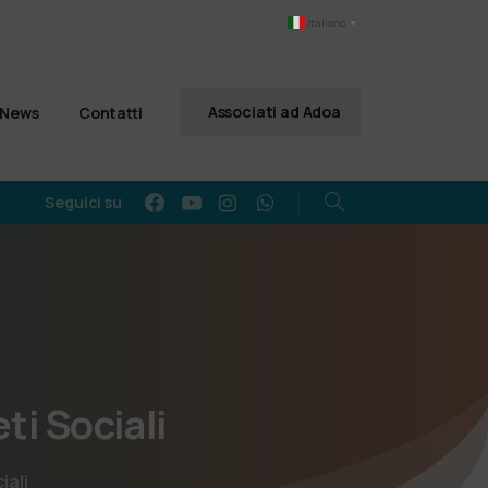
Italiano
▼
Associati ad Adoa
News
Contatti
Seguici su
ti
Sociali
iali