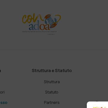
a
Struttura e Statuto
Struttura
ori
Statuto
esso
Partners
Domand