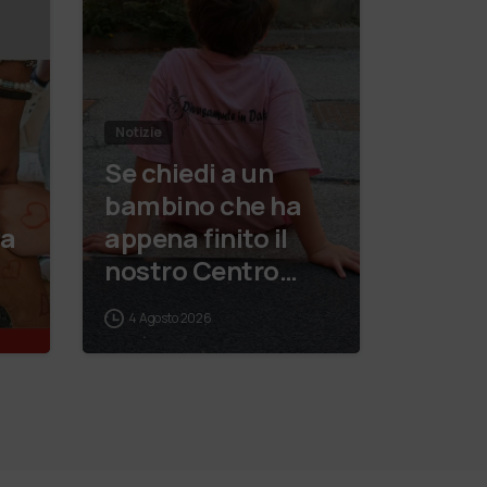
Notizie
Se chiedi a un
bambino che ha
ta
appena finito il
nostro Centro
Estivi cosa vuole
4 Agosto 2026
i,
fare da grande, hai
e
buone probabilità
che ti risponda:
“L’ani…