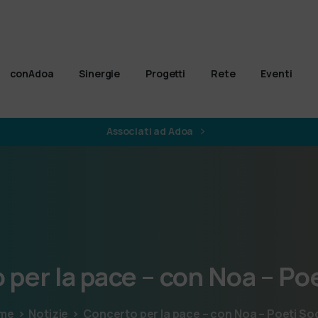
conAdoa
Sinergie
Progetti
Rete
Eventi
Associati ad Adoa
o
per
la
pace
–
con
Noa
–
Poe
me
Notizie
Concerto per la pace – con Noa – Poeti Soc