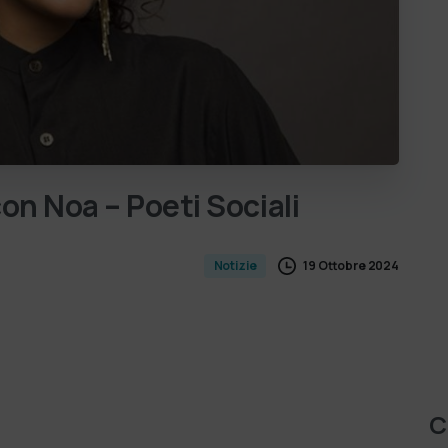
con
Noa
–
Poeti
Sociali
19 Ottobre 2024
Notizie
C