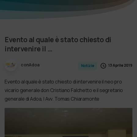
Evento
al
quale
è
stato
chiesto
di
intervenire
il
…
conAdoa
13 Aprile 2019
Notizie
Evento al quale è stato chiesto di intervenire il neo pro
vicario generale don Cristiano Falchetto e il segretario
generale di Adoa, l Avv. Tomas Chiaramonte