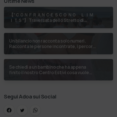
Ultime News
【 “ＣＯＮＦＲＡＮＣＥＳＣＯ ＮＯ ＬＩＭ
ＩＴＳ”】 Traversata dello Stretto di
Messina
luglio 2026 Uniti dallo
stesso orizzonte: nessun lim…
Un bilancio non racconta solo numeri.
Racconta le persone incontrate, i percorsi
costruiti, le relazioni nate e il
cambiamento generato. P…
Se chiedi a un bambino che ha appena
finito il nostro Centro Estivi cosa vuole
fare da grande, hai buone probabilità che ti
risponda: “L’ani…
Segui Adoa sui Social