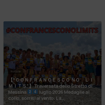
Notizie
【 “ＣＯＮＦＲＡＮＣＥＳＣＯ ＮＯ ＬＩ
ＭＩＴＳ”】 Traversata dello Stretto di
Messina
luglio 2026 Medaglie al
collo, sorrisi al vento. La…