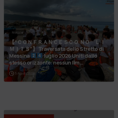
Notizie
【 “ＣＯＮＦＲＡＮＣＥＳＣＯ ＮＯ ＬＩ
ＭＩＴＳ”】 Traversata dello Stretto di
Messina
luglio 2026 Uniti dallo
stesso orizzonte: nessun lim…
5 Agosto 2026