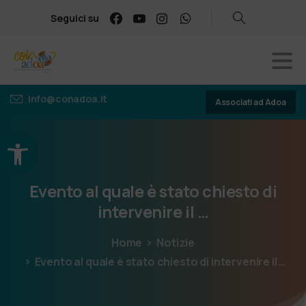
Seguici su
info@conadoa.it
Associati ad Adoa
Apri la barra degli strumenti
Evento
al
quale
è
stato
chiesto
di
intervenire
il
…
Home
Notizie
Evento al quale è stato chiesto di intervenire il …