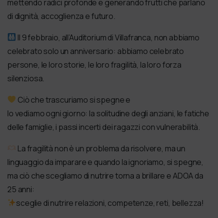
mettendo radici profonde e generando frutti che parlano
di dignità, accoglienza e futuro.
Il 9 febbraio, all’Auditorium di Villafranca, non abbiamo
celebrato solo un anniversario: abbiamo celebrato
persone, le loro storie, le loro fragilità, la loro forza
silenziosa.
Ciò che trascuriamo si spegne e
lo vediamo ogni giorno: la solitudine degli anziani, le fatiche
delle famiglie, i passi incerti dei ragazzi con vulnerabilità.
La fragilità non è un problema da risolvere, ma un
linguaggio da imparare e quando la ignoriamo, si spegne,
ma ciò che scegliamo di nutrire torna a brillare e ADOA da
25 anni:
sceglie di nutrire relazioni, competenze, reti, bellezza!