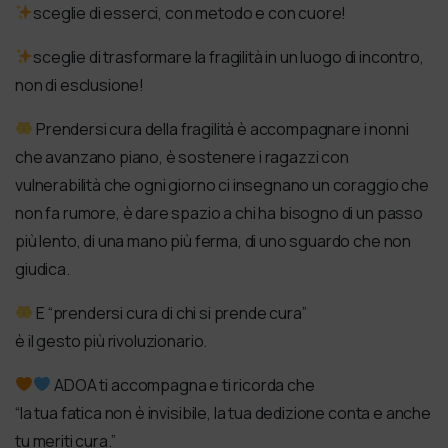
sceglie di esserci, con metodo e con cuore!
sceglie di trasformare la fragilità in un luogo di incontro,
non di esclusione!
Prendersi cura della fragilità è accompagnare i nonni
che avanzano piano, è sostenere i ragazzi con
vulnerabilità che ogni giorno ci insegnano un coraggio che
non fa rumore, è dare spazio a chi ha bisogno di un passo
più lento, di una mano più ferma, di uno sguardo che non
giudica.
E “prendersi cura di chi si prende cura”
è il gesto più rivoluzionario.
ADOA ti accompagna e ti ricorda che
“la tua fatica non è invisibile, la tua dedizione conta e anche
tu meriti cura.”