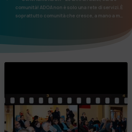
comunità! ADOA non è solo una rete di servizi. È
soprattutto comunità che cresce, a mano a m…