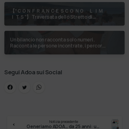
Gobetti è salito in …
【 “ＣＯＮＦＲＡＮＣＥＳＣＯ ＮＯ ＬＩＭ
ＩＴＳ”】 Traversata dello Stretto di
Messina
luglio 2026 Uniti dallo
stesso orizzonte: nessun lim…
Un bilancio non racconta solo numeri.
Racconta le persone incontrate, i percorsi
costruiti, le relazioni nate e il
cambiamento generato. P…
Segui Adoa sui Social
Notizia precedente
Generiamo ADOA… da 25 anni: una comunità che continua a mettere radici e a generare frutti. Una partecipazione ampia e sentita ha animato…