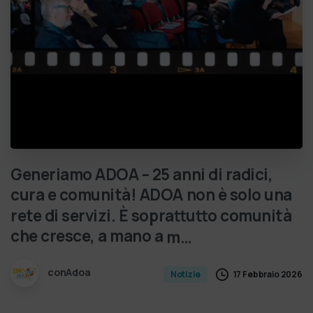
Generiamo
ADOA
–
25
anni
di
radici,
cura
e
comunità!
ADOA
non
è
solo
una
rete
di
servizi.
È
soprattutto
comunità
che
cresce,
a
mano
a
m…
conAdoa
17 Febbraio 2026
Notizie