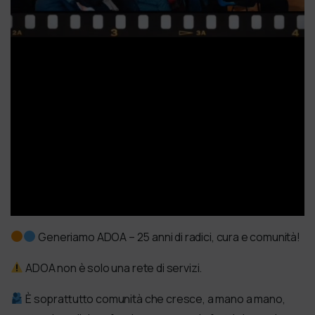
Generiamo ADOA – 25 anni di radici, cura e comunità!
ADOA non è solo una rete di servizi.
È soprattutto comunità che cresce, a mano a mano,