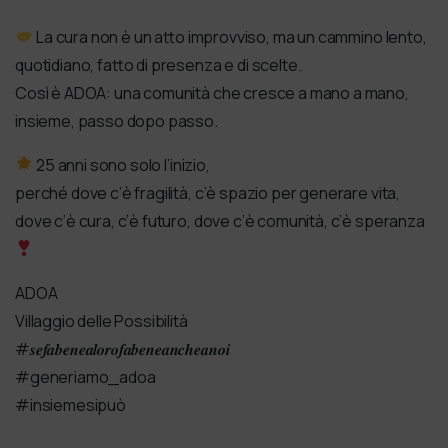
La cura non è un atto improvviso, ma un cammino lento,
quotidiano, fatto di presenza e di scelte.
Così è ADOA: una comunità che cresce a mano a mano,
insieme, passo dopo passo.
25 anni sono solo l’inizio,
perché dove c’è fragilità, c’è spazio per generare vita,
dove c’è cura, c’è futuro, dove c’è comunità, c’è speranza
ADOA
Villaggio delle Possibilità
#𝒔𝒆𝒇𝒂𝒃𝒆𝒏𝒆𝒂𝒍𝒐𝒓𝒐𝒇𝒂𝒃𝒆𝒏𝒆𝒂𝒏𝒄𝒉𝒆𝒂𝒏𝒐𝒊
#generiamo_adoa
#insiemesipuò