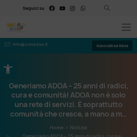
Seguici su
info@conadoa.it
Associati ad Adoa
Apri la barra degli strumenti
Generiamo
ADOA
–
25
anni
di
radici,
cura
e
comunità!
ADOA
non
è
solo
una
rete
di
servizi.
È
soprattutto
comunità
che
cresce,
a
mano
a
m…
Home
Notizie
Generiamo ADOA – 25 anni di radici, cura e