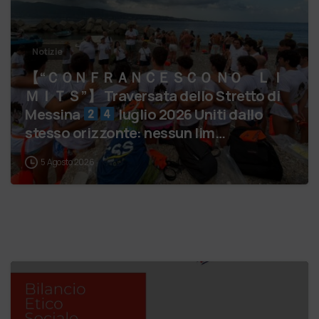
Notizie
【 “ＣＯＮＦＲＡＮＣＥＳＣＯ ＮＯ ＬＩ
ＭＩＴＳ”】 Traversata dello Stretto di
Messina
luglio 2026 Uniti dallo
stesso orizzonte: nessun lim…
5 Agosto 2026