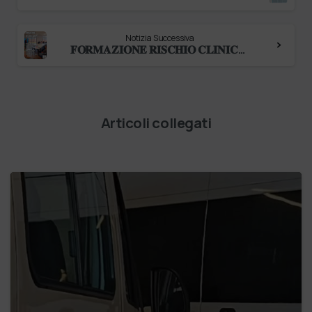
Notizia Successiva
𝐅𝐎𝐑𝐌𝐀𝐙𝐈𝐎𝐍𝐄 𝐑𝐈𝐒𝐂𝐇𝐈𝐎 𝐂𝐋𝐈𝐍𝐈𝐂𝐎 Il Villaggio delle Possibilità Società Benefit, promuove un nuovo percorso formativo dedicato al rischio clini…
Articoli collegati