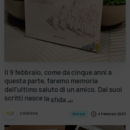
Il
9
febbraio,
come
da
cinque
anni
a
questa
parte,
faremo
memoria
dell'ultimo
saluto
di
un
amico.
Dai
suoi
scritti
nasce
la
sfida
di
non
las…
conAdoa
4 Febbraio 2023
Notizie