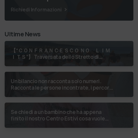
Richiedi Informazioni
Ultime News
【 “ＣＯＮＦＲＡＮＣＥＳＣＯ ＮＯ ＬＩＭ
ＩＴＳ”】 Traversata dello Stretto di
Messina
luglio 2026 Uniti dallo
stesso orizzonte: nessun lim…
Un bilancio non racconta solo numeri.
Racconta le persone incontrate, i percorsi
costruiti, le relazioni nate e il
cambiamento generato. P…
Se chiedi a un bambino che ha appena
finito il nostro Centro Estivi cosa vuole
fare da grande, hai buone probabilità che ti
risponda: “L’ani…