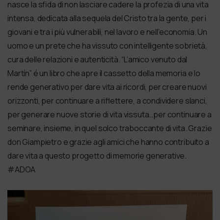
nasce la sfida di non lasciare cadere la profezia di una vita
intensa, dedicata alla sequela del Cristo tra la gente, per i
giovani e tra i più vulnerabili, nel lavoro e nell’economia. Un
uomo e un prete che ha vissuto con intelligente sobrietà,
cura delle relazioni e autenticità. “L’amico venuto dal
Martín” é un libro che apre il cassetto della memoria e lo
rende generativo per dare vita ai ricordi, per creare nuovi
orizzonti, per continuare a riflettere, a condividere slanci,
per generare nuove storie di vita vissuta…per continuare a
seminare, insieme, in quel solco traboccante di vita. Grazie
don Giampietro e grazie agli amici che hanno contribuito a
dare vita a questo progetto di memorie generative.
#ADOA