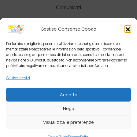
Comunicati
Newsletter
Gestisci Consenso Cookie
Per fornire le migliori esperienze, utilizziamo tecnologie come i cookie per
memorizzare e/o accedere alle informazioni del dispositivo. Il consenso a
queste tecnologie ci permetterà di elaborare dati come il comportamento di
navigazione o ID unici su questo sito. Non acconsentire o ritirare il consenso
può influire negativamente su alcune caratteristiche e funzioni.
Gestisci servizi
Accetta
Nega
Visualizza le preferenze
Cookie Policy
Privacy Policy