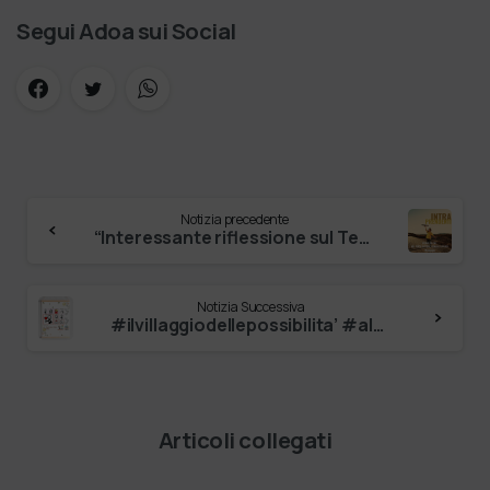
Segui Adoa sui Social
Notizia precedente
“Interessante riflessione sul Terzo Settore e Impresa Sociale del “nostro” carissimo Tomas Chiaramonte, chiamato a rispondere ad alcune doma…
Notizia Successiva
#ilvillaggiodellepossibilita’ #alberodellepossibilità Febbraio è il mese che ci ricorda quanto sono importanti le parole dette, pensate o …
Articoli collegati