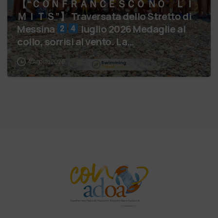
【 “ＣＯＮＦＲＡＮＣＥＳＣＯ ＮＯ ＬＩ
ＭＩＴＳ”】 Traversata dello Stretto di
Messina
luglio 2026 Medaglie al
collo, sorrisi al vento. La…
4 Agosto 2026