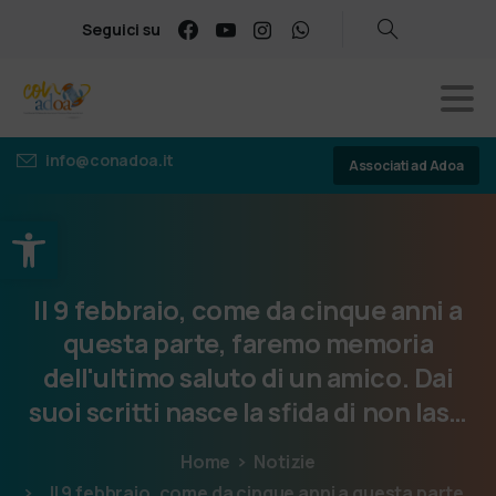
Seguici su
info@conadoa.it
Associati ad Adoa
Apri la barra degli strumenti
Il
9
febbraio,
come
da
cinque
anni
a
questa
parte,
faremo
memoria
dell'ultimo
saluto
di
un
amico.
Dai
suoi
scritti
nasce
la
sfida
di
non
las…
Home
Notizie
Il 9 febbraio, come da cinque anni a questa parte,