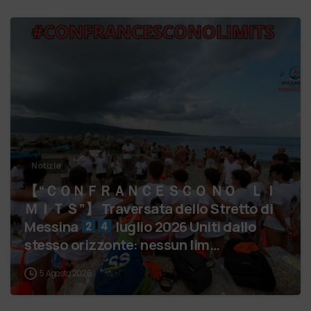
Notizie
【 “ＣＯＮＦＲＡＮＣＥＳＣＯ ＮＯ ＬＩ
ＭＩＴＳ”】 Traversata dello Stretto di
Messina
luglio 2026 Uniti dallo
stesso orizzonte: nessun lim…
5 Agosto 2026