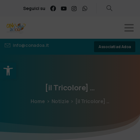
Seguici su
info@conadoa.it
Associati ad Adoa
Apri la barra degli strumenti
[il
Tricolore]
…
Home
Notizie
[il Tricolore] …