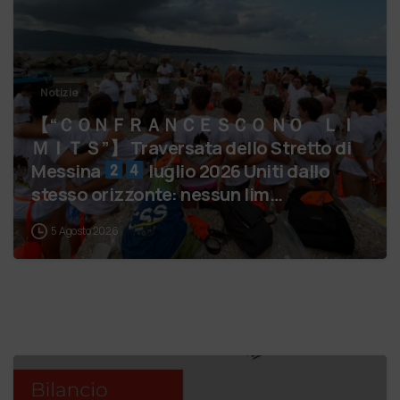
Notizie
【 “ＣＯＮＦＲＡＮＣＥＳＣＯ ＮＯ ＬＩ
ＭＩＴＳ”】 Traversata dello Stretto di
Messina
luglio 2026 Uniti dallo
stesso orizzonte: nessun lim…
5 Agosto 2026