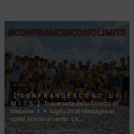
Notizie
【 “ＣＯＮＦＲＡＮＣＥＳＣＯ ＮＯ ＬＩ
ＭＩＴＳ”】 Traversata dello Stretto di
Messina
luglio 2026 Medaglie al
collo, sorrisi al vento. La…
4 Agosto 2026