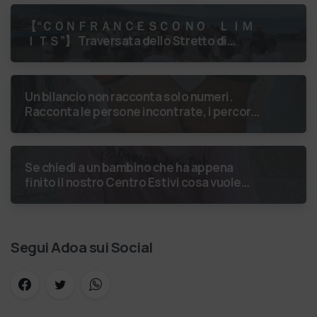
【 “ＣＯＮＦＲＡＮＣＥＳＣＯ ＮＯ ＬＩＭ
ＩＴＳ”】 Traversata dello Stretto di
Messina
luglio 2026 Uniti dallo
stesso orizzonte: nessun lim…
Un bilancio non racconta solo numeri.
Racconta le persone incontrate, i percorsi
costruiti, le relazioni nate e il
cambiamento generato. P…
Se chiedi a un bambino che ha appena
finito il nostro Centro Estivi cosa vuole
fare da grande, hai buone probabilità che ti
risponda: “L’ani…
Segui Adoa sui Social