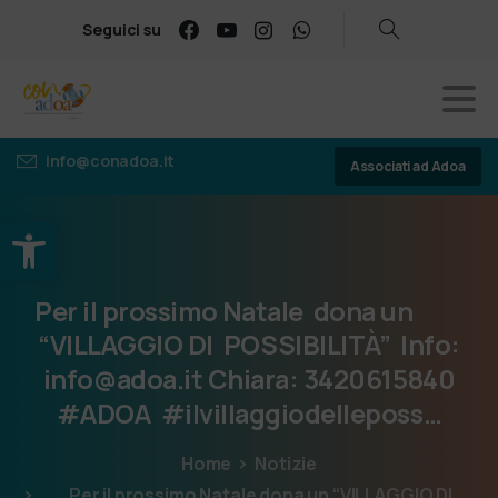
Seguici su
info@conadoa.it
Associati ad Adoa
Apri la barra degli strumenti
Per
il
prossimo
Natale
dona
un
“VILLAGGIO
DI
POSSIBILITÀ”
Info:
info@adoa.it
Chiara:
3420615840
#ADOA
#ilvillaggiodelleposs…
Home
Notizie
Per il prossimo Natale dona un “VILLAGGIO DI