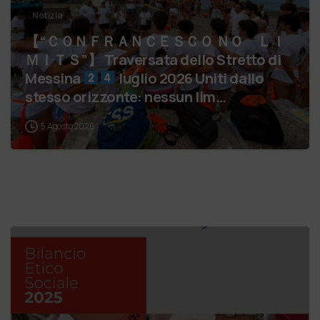
Notizie
【 “ＣＯＮＦＲＡＮＣＥＳＣＯ ＮＯ ＬＩ
ＭＩＴＳ”】 Traversata dello Stretto di
Messina
luglio 2026 Uniti dallo
stesso orizzonte: nessun lim…
5 Agosto 2026