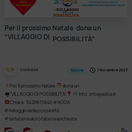
Per
il
prossimo
Natale
dona
un
“VILLAGGIO
DI
POSSIBILITÀ”
Info:
info@adoa.it
Chiara:
3420615840
#ADOA
#ilvillaggiodelleposs…
conAdoa
7 Novembre 2023
Notizie
Per il prossimo Natale
dona un
🏘”VILLAGGIO DI POSSIBILITÀ”
Info: info@adoa.it
Chiara: 3420615840
#ADOA
#ilvillaggiodellepossibilità
#sefabenealorofabeneancheate