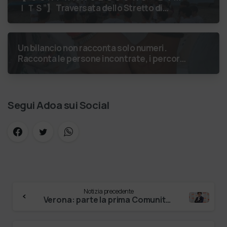
ＩＴＳ”】 Traversata dello Stretto di
Messina
luglio 2026 Uniti dallo
stesso orizzonte: nessun lim…
Un bilancio non racconta solo numeri.
Racconta le persone incontrate, i percorsi
costruiti, le relazioni nate e il
cambiamento generato. P…
Segui Adoa sui Social
Notizia precedente
Verona: parte la prima Comunità Energetica Rinnovabile a Santa Croce – Daily Verona Network