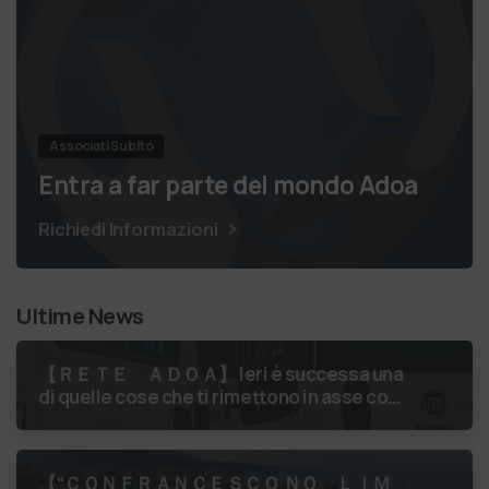
Associati Subito
Entra a far parte del mondo Adoa
Richiedi Informazioni
Ultime News
【 ＲＥＴＥ ＡＤＯＡ】 Ieri è successa una
di quelle cose che ti rimettono in asse con
il mondo. Un volontario di Fondazione
Gobetti è salito in …
【 “ＣＯＮＦＲＡＮＣＥＳＣＯ ＮＯ ＬＩＭ