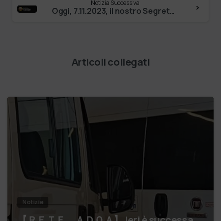
Notizia Successiva
Oggi, 7.11.2023, il nostro Segretario Generale Tomas Chiaramonte è stato invitato al consiglio di dipartimento di Ingegneria per la medicina…
Articoli collegati
Notizie
【 ＲＥＴＥ ＡＤＯＡ】 Ieri è successa