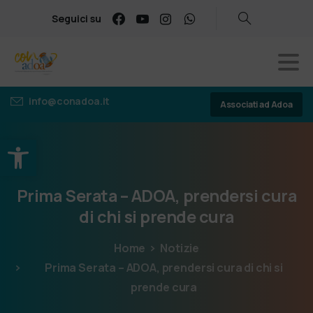
Seguici su
info@conadoa.it
Associati ad Adoa
Apri la barra degli strumenti
Prima
Serata
–
ADOA,
prendersi
cura
di
chi
si
prende
cura
Home
Notizie
Prima Serata – ADOA, prendersi cura di chi si
prende cura