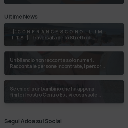
Ultime News
【 “ＣＯＮＦＲＡＮＣＥＳＣＯ ＮＯ ＬＩＭ
ＩＴＳ”】 Traversata dello Stretto di
Messina
luglio 2026 Uniti dallo
stesso orizzonte: nessun lim…
Un bilancio non racconta solo numeri.
Racconta le persone incontrate, i percorsi
costruiti, le relazioni nate e il
cambiamento generato. P…
Se chiedi a un bambino che ha appena
finito il nostro Centro Estivi cosa vuole
fare da grande, hai buone probabilità che ti
risponda: “L’ani…
Segui Adoa sui Social