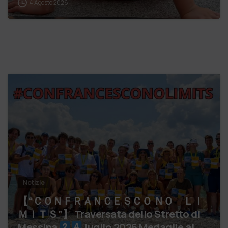
4 Agosto 2026
Notizie
【 “ＣＯＮＦＲＡＮＣＥＳＣＯ ＮＯ ＬＩ
ＭＩＴＳ”】 Traversata dello Stretto di
Messina
luglio 2026 Medaglie al