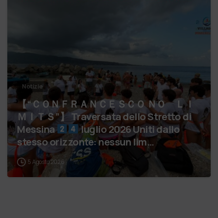
Notizie
【 “ＣＯＮＦＲＡＮＣＥＳＣＯ ＮＯ ＬＩ
ＭＩＴＳ”】 Traversata dello Stretto di
Messina
luglio 2026 Uniti dallo
stesso orizzonte: nessun lim…
5 Agosto 2026