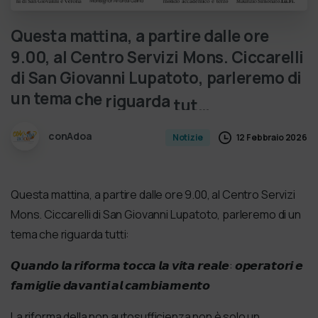
Questa
mattina,
a
partire
dalle
ore
9.00,
al
Centro
Servizi
Mons.
Ciccarelli
di
San
Giovanni
Lupatoto,
parleremo
di
un
tema
che
riguarda
tut…
conAdoa
12 Febbraio 2026
Notizie
Questa mattina, a partire dalle ore 9.00, al Centro Servizi
Mons. Ciccarelli di San Giovanni Lupatoto, parleremo di un
tema che riguarda tutti:
𝙌𝙪𝙖𝙣𝙙𝙤 𝙡𝙖 𝙧𝙞𝙛𝙤𝙧𝙢𝙖 𝙩𝙤𝙘𝙘𝙖 𝙡𝙖 𝙫𝙞𝙩𝙖 𝙧𝙚𝙖𝙡𝙚: 𝙤𝙥𝙚𝙧𝙖𝙩𝙤𝙧𝙞 𝙚
𝙛𝙖𝙢𝙞𝙜𝙡𝙞𝙚 𝙙𝙖𝙫𝙖𝙣𝙩𝙞 𝙖𝙡 𝙘𝙖𝙢𝙗𝙞𝙖𝙢𝙚𝙣𝙩𝙤
La riforma della non autosufficienza non è solo un