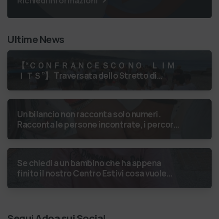
Richiedi Informazioni
Ultime News
【 “ＣＯＮＦＲＡＮＣＥＳＣＯ ＮＯ ＬＩＭ
ＩＴＳ”】 Traversata dello Stretto di
Messina
luglio 2026 Uniti dallo
stesso orizzonte: nessun lim…
Un bilancio non racconta solo numeri.
Racconta le persone incontrate, i percorsi
costruiti, le relazioni nate e il
cambiamento generato. P…
Se chiedi a un bambino che ha appena
finito il nostro Centro Estivi cosa vuole
fare da grande, hai buone probabilità che ti
risponda: “L’ani…
Segui Adoa sui Social