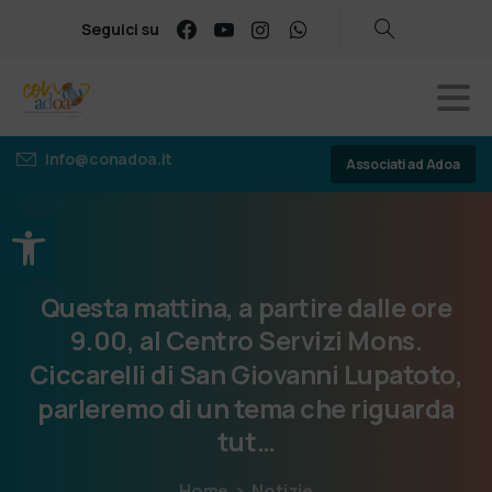
Seguici su
info@conadoa.it
Associati ad Adoa
Apri la barra degli strumenti
Questa
mattina,
a
partire
dalle
ore
9.00,
al
Centro
Servizi
Mons.
Ciccarelli
di
San
Giovanni
Lupatoto,
parleremo
di
un
tema
che
riguarda
tut…
Home
Notizie