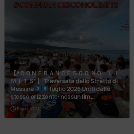
Notizie
【 “ＣＯＮＦＲＡＮＣＥＳＣＯ ＮＯ ＬＩ
ＭＩＴＳ”】 Traversata dello Stretto di
Messina
luglio 2026 Uniti dallo
stesso orizzonte: nessun lim…
5 Agosto 2026