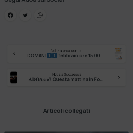
Notizia precedente
DOMANI
febbraio ore 15.00–16.00 COLLEGATI Online al link: Presentazione del progetto e del calendario ＲＥＤＩＧＩ …
Notizia Successiva
𝐀𝐃𝐎𝐀 𝐜’𝐞’! Questa mattina in Fondazione Pia Opera Ciccarelli Onlus è stato aperto un confronto necessario e concreto su un tema che riguar…
Articoli collegati