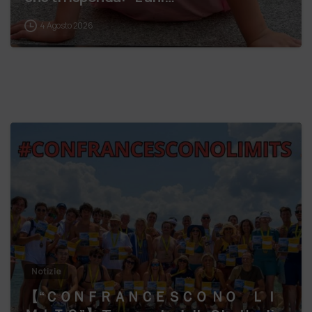
4 Agosto 2026
Notizie
【 “ＣＯＮＦＲＡＮＣＥＳＣＯ ＮＯ ＬＩ