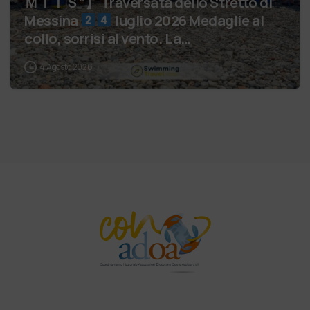
ＭＩＴＳ”】 Traversata dello Stretto di
Messina
luglio 2026 Medaglie al
collo, sorrisi al vento. La…
4 Agosto 2026