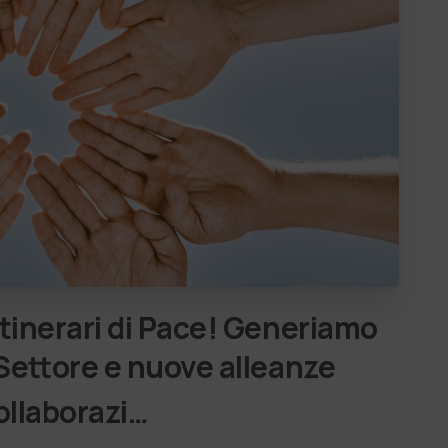
Itinerari
di
Pace!
Generiamo
Settore
e
nuove
alleanze
ollaborazi…