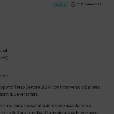
18 Ottobre 2024
Notizie
nali
e VR)
vegni
pporto Terzo Settore 2024”, con l’intervento di Barbara
lity di Generali Italia.
nderanno parte personalità del mondo accademico e
 Terzo Settore in un dibattito moderato da Piero Fusco