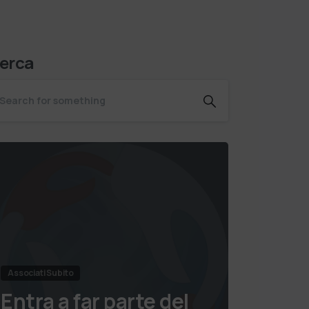
erca
Associati Subito
Entra a far parte del