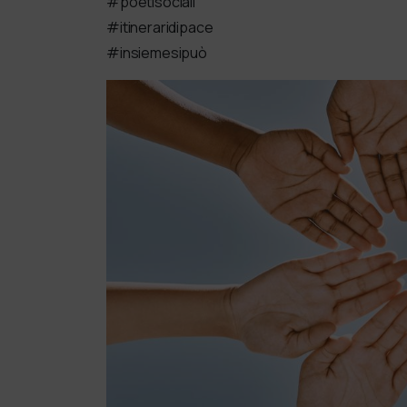
#poetisociali
#itineraridipace
#insiemesipuò