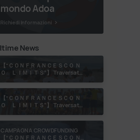
mondo Adoa
Richiedi Informazioni
ltime News
【 “ＣＯＮＦＲＡＮＣＥＳＣＯ Ｎ
Ｏ ＬＩＭＩＴＳ”】 Traversata
dello Stretto di Messina
luglio 2026 Uniti dallo stesso
orizzonte: nessun lim…
【 “ＣＯＮＦＲＡＮＣＥＳＣＯ Ｎ
Ｏ ＬＩＭＩＴＳ”】 Traversata
dello Stretto di Messina
luglio 2026 Medaglie al collo,
sorrisi al vento. La…
CAMPAGNA CROWDFUNDING
【 “ＣＯＮＦＲＡＮＣＥＳＣＯ Ｎ