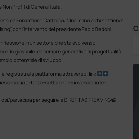
Non Profit di Generali Italia.
ossi da Fondazione Cattolica: “Una mano a chi sostiene”,
C
sing”, con l’intervento del presidente Paolo Bedoni.
 riflessione in un settore che sta evolvendo
mondo giovanile, da sempre generativo di progettualità
ampio potenziale di sviluppo.
 registrati alla piattaforma attraverso i link
oiesis-sociale-terzo-settore-e-nuove-alleanze-
ligiosi/partecipa per seguire la DIRETTASTREAMING