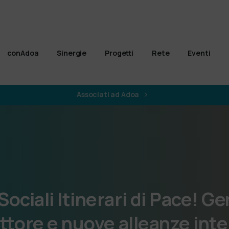
conAdoa
Sinergie
Progetti
Rete
Eventi
Associati ad Adoa
Sociali
Itinerari
di
Pace!
Ge
ttore
e
nuove
alleanze
inte