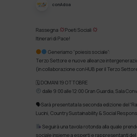
conAdoa
Rassegna
Poeti Sociali
Itinerari di Pace!
Generiamo “poiesis sociale”:
Terzo Settore e nuove alleanze intergenerazio
(in collaborazione con HUB per il Terzo Settor
🗓 DOMANI 19 OTTOBRE
dalle 9:00 alle 12:00 Gran Guardia, Sala Con
🗣Sarà presentata la seconda edizione del “Ra
Lucini, Country Sustainability & Social Responsibi
Seguirà una tavola rotonda alla quale pre
sociale insieme a esperti e rappresentanti del