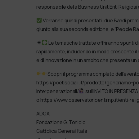
responsabile della Business Unit Enti Religiosi e 
Verranno quindi presentati i due Bandi prom
giunto alla sua seconda edizione, e “People Rai
Le tematiche trattate offriranno spunti di
rapidamente, includendo in modo crescente il 
e di innovazione in un ambito che presenta un 
Scopri il programma completo dell’evento e
https://poetisociali.it/prodotto/generiamo-p
intergenerazionali/
sull’INVITO IN PRESENZA
o https://www.osservatorioentirnp.it/enti-re
ADOA
Fondazione G. Toniolo
Cattolica Generali Italia