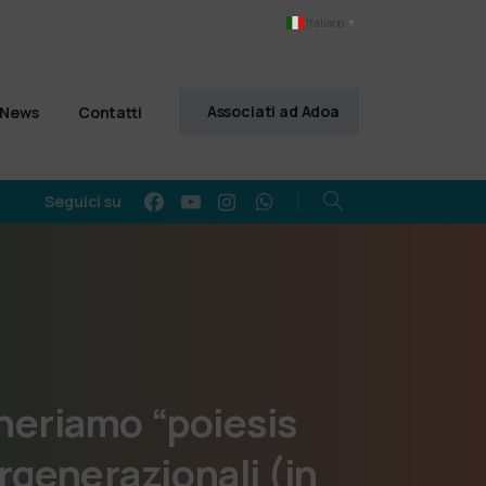
Italiano
▼
Associati ad Adoa
News
Contatti
Seguici su
neriamo
“poiesis
rgenerazionali (in