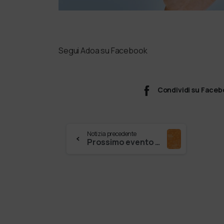
Segui Adoa su Facebook
Condividi su Face
Notizia precedente
Prossimo evento verso Poeti sociali Itinerari di pace! GIOVEDÌ 10 OTTOBRE ore 18-19.30 Salone dei Vescovi, via Vescovado 7 Verona “I v…