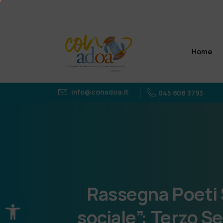
Home
info@conadoa.it
045 808 3793
Rassegna
Poeti
Apri la barra degli strumenti
sociale”:
Terzo
Se