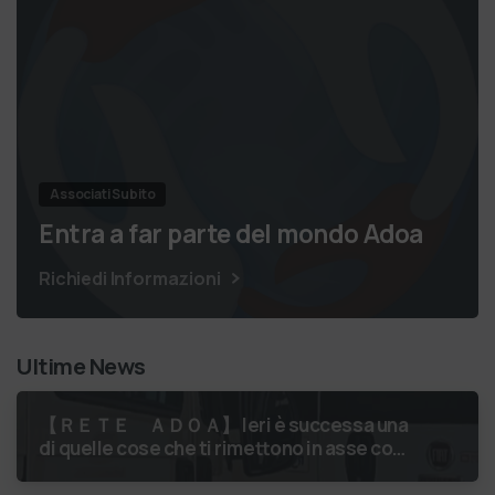
Associati Subito
Entra a far parte del mondo Adoa
Richiedi Informazioni
Ultime News
【 ＲＥＴＥ ＡＤＯＡ】 Ieri è successa una
di quelle cose che ti rimettono in asse con
il mondo. Un volontario di Fondazione
Gobetti è salito in …