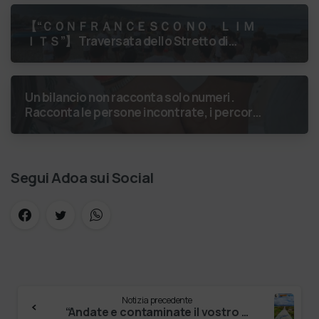
【 “ＣＯＮＦＲＡＮＣＥＳＣＯ ＮＯ ＬＩＭ
ＩＴＳ”】 Traversata dello Stretto di
Messina
luglio 2026 Uniti dallo
stesso orizzonte: nessun lim…
Un bilancio non racconta solo numeri.
Racconta le persone incontrate, i percorsi
costruiti, le relazioni nate e il
cambiamento generato. P…
Segui Adoa sui Social
Notizia precedente
“Andate e contaminate il vostro cammino di fede, di pace, di speranza, di amore” #ADOA #ilvillaggiodellepossibilità #sfidiamociconadoa …