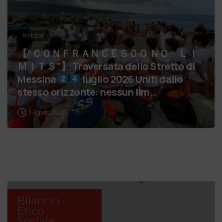
Notizie
【 “ＣＯＮＦＲＡＮＣＥＳＣＯ ＮＯ ＬＩ
ＭＩＴＳ”】 Traversata dello Stretto di
Messina
luglio 2026 Uniti dallo
stesso orizzonte: nessun lim…
5 Agosto 2026