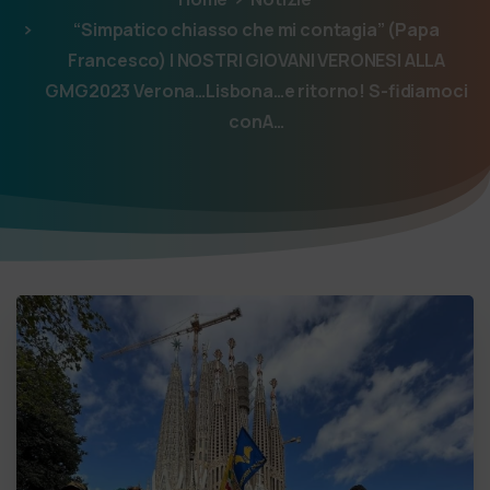
“Simpatico chiasso che mi contagia” (Papa
Francesco) I NOSTRI GIOVANI VERONESI ALLA
GMG2023 Verona…Lisbona…e ritorno! S-fidiamoci
conA…