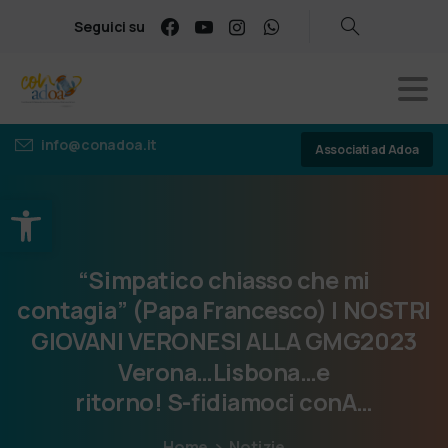
Seguici su
info@conadoa.it
Associati ad Adoa
Apri la barra degli strumenti
“Simpatico
chiasso
che
mi
contagia” (Papa
Francesco) I
NOSTRI
GIOVANI
VERONESI
ALLA
GMG2023
Verona…Lisbona…e
ritorno! S-fidiamoci
conA…
Home
Notizie