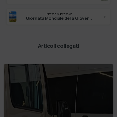
Notizia Successiva
Giornata Mondiale della Gioventù ★ Alla veglia erano 1,5 milioni i giovani riuniti in silenzio davanti al Beato Sacramento! ★ Un momento i…
Articoli collegati