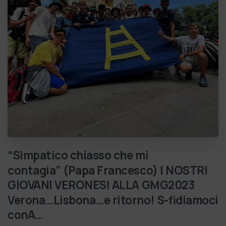
“Simpatico
chiasso
che
mi
contagia” (Papa
Francesco) I
NOSTRI
GIOVANI
VERONESI
ALLA
GMG2023
Verona…Lisbona…e
ritorno! S-fidiamoci
conA…