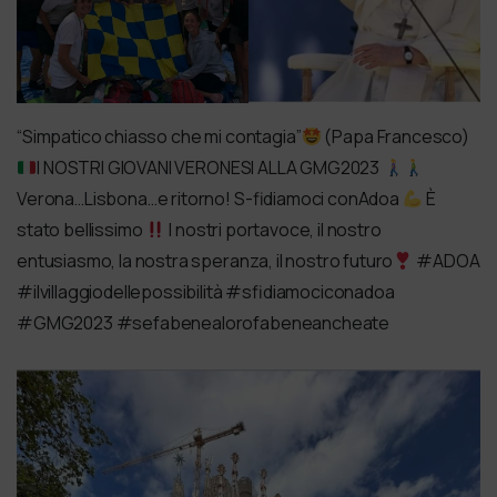
“Simpatico chiasso che mi contagia”
(Papa Francesco)
I NOSTRI GIOVANI VERONESI ALLA GMG2023
Verona…Lisbona…e ritorno! S-fidiamoci conAdoa
È
stato bellissimo
I nostri portavoce, il nostro
entusiasmo, la nostra speranza, il nostro futuro
#ADOA
#ilvillaggiodellepossibilità #sfidiamociconadoa
#GMG2023 #sefabenealorofabeneancheate