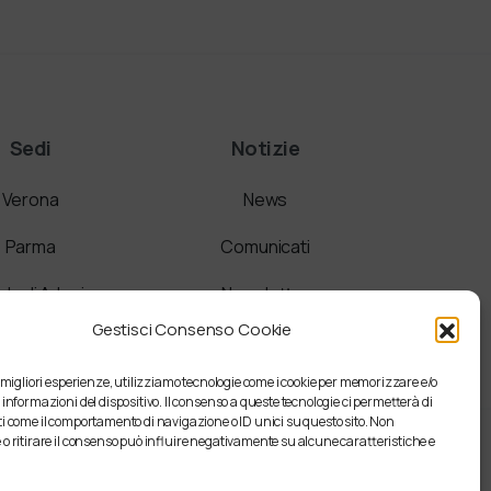
Sedi
Notizie
Verona
News
Parma
Comunicati
a di Adesione
Newsletter
Gestisci Consenso Cookie
e migliori esperienze, utilizziamo tecnologie come i cookie per memorizzare e/o
 informazioni del dispositivo. Il consenso a queste tecnologie ci permetterà di
i come il comportamento di navigazione o ID unici su questo sito. Non
o ritirare il consenso può influire negativamente su alcune caratteristiche e