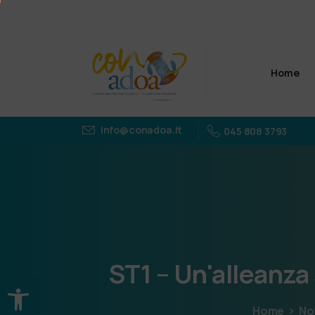
Home
info@conadoa.it
045 808 3793
ST1
–
Un'alleanza
Apri la barra degli strumenti
Home
No