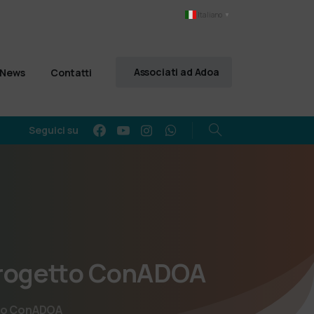
Italiano
▼
Associati ad Adoa
News
Contatti
Seguici su
rogetto
ConADOA
etto ConADOA