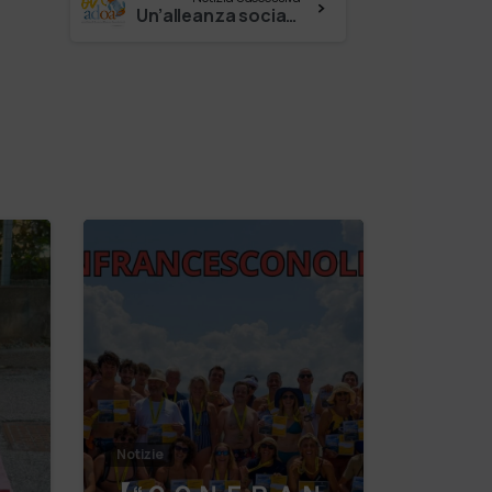
Un’alleanza sociale per la speranza. Il progetto ConAdoa
Notizie