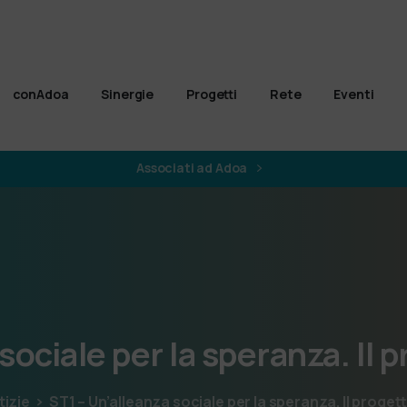
conAdoa
Sinergie
Progetti
Rete
Eventi
Associati ad Adoa
sociale
per
la
speranza.
Il
p
tizie
ST1 – Un’alleanza sociale per la speranza. Il prog