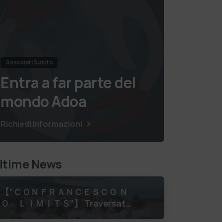
Associati Subito
Entra a far parte del
mondo Adoa
Richiedi Informazioni
ltime News
【 “ＣＯＮＦＲＡＮＣＥＳＣＯ Ｎ
Ｏ ＬＩＭＩＴＳ”】 Traversata
dello Stretto di Messina