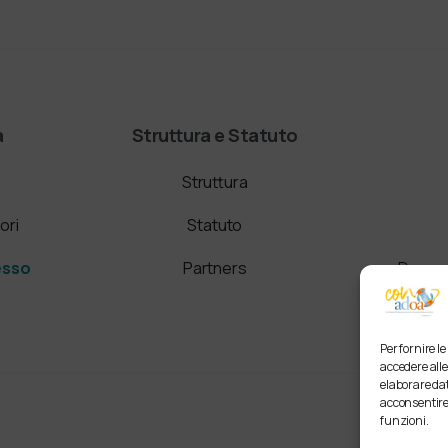
a
Struttura e Statuto
Struttura
ori
Statuto
esso
Partners
Domand
Per fornire l
accedere alle
elaborare dat
acconsentire 
funzioni.