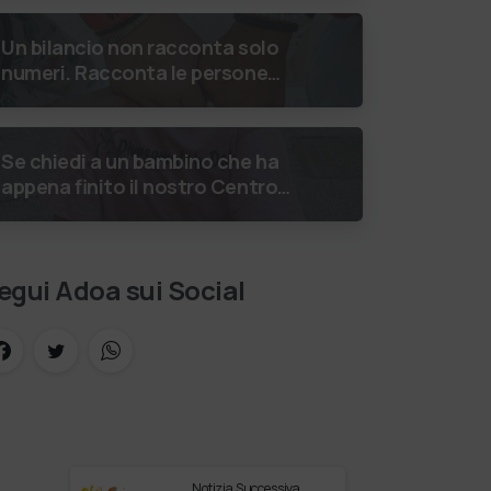
luglio 2026 Uniti dallo stesso
orizzonte: nessun lim…
Un bilancio non racconta solo
numeri. Racconta le persone
incontrate, i percorsi costruiti,
le relazioni nate e il
cambiamento generato. P…
Se chiedi a un bambino che ha
appena finito il nostro Centro
Estivi cosa vuole fare da
grande, hai buone probabilità
che ti risponda: “L’ani…
egui Adoa sui Social
Notizia Successiva