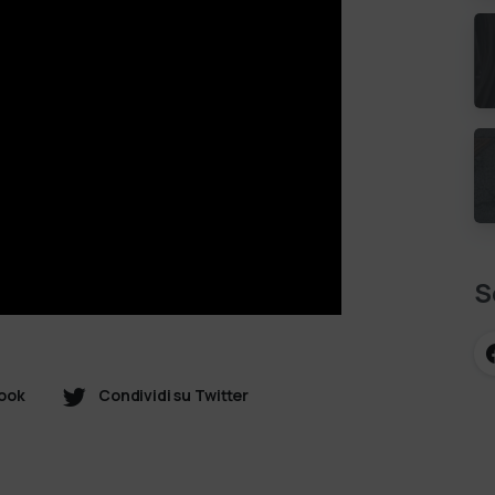
S
book
Condividi su Twitter