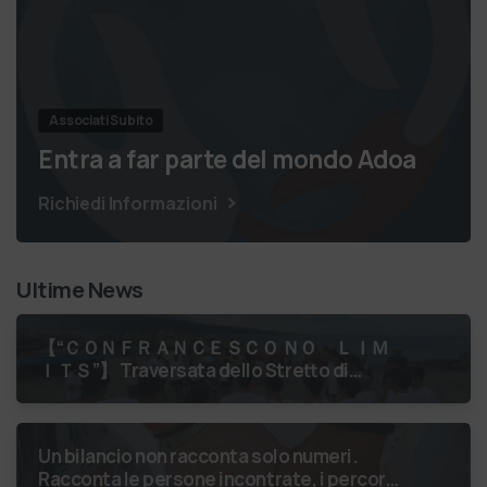
Associati Subito
Entra a far parte del mondo Adoa
Richiedi Informazioni
Ultime News
【 “ＣＯＮＦＲＡＮＣＥＳＣＯ ＮＯ ＬＩＭ
ＩＴＳ”】 Traversata dello Stretto di
Messina
luglio 2026 Uniti dallo
stesso orizzonte: nessun lim…
Un bilancio non racconta solo numeri.
Racconta le persone incontrate, i percorsi