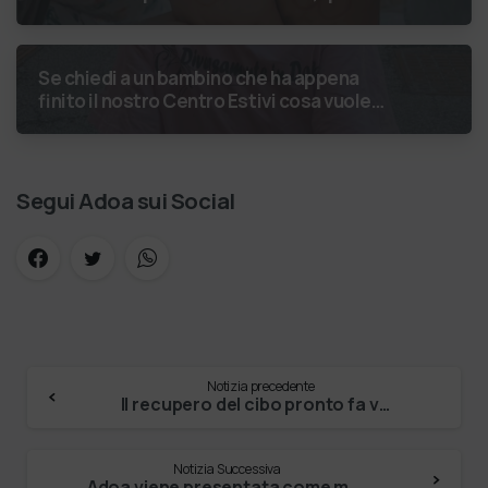
costruiti, le relazioni nate e il
cambiamento generato. P…
Se chiedi a un bambino che ha appena
finito il nostro Centro Estivi cosa vuole
fare da grande, hai buone probabilità che ti
risponda: “L’ani…
Segui Adoa sui Social
Notizia precedente
Il recupero del cibo pronto fa volare il Banco Alimentare
Notizia Successiva
Adoa viene presentata come modello di network etico di impresa