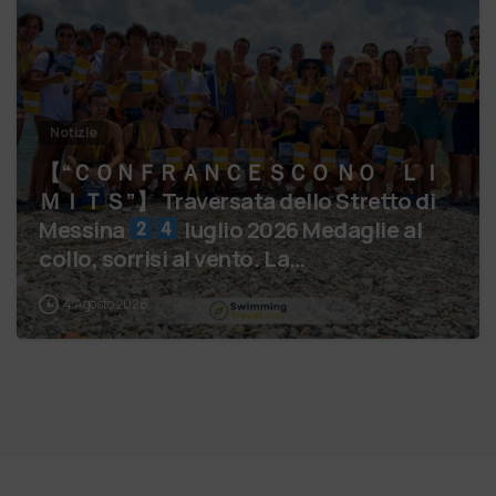
Notizie
【 “ＣＯＮＦＲＡＮＣＥＳＣＯ ＮＯ ＬＩ
ＭＩＴＳ”】 Traversata dello Stretto di
Messina
luglio 2026 Medaglie al
collo, sorrisi al vento. La…
4 Agosto 2026