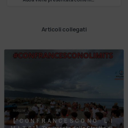
Articoli collegati
Notizie
【 “ＣＯＮＦＲＡＮＣＥＳＣＯ ＮＯ ＬＩ
ＭＩＴＳ”】 Traversata dello Stretto di