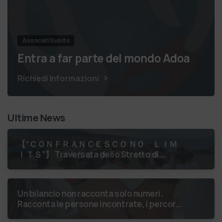
Associati Subito
Entra a far parte del mondo Adoa
Richiedi Informazioni
Ultime News
【 “ＣＯＮＦＲＡＮＣＥＳＣＯ ＮＯ ＬＩＭ
ＩＴＳ”】 Traversata dello Stretto di
Messina
luglio 2026 Uniti dallo
stesso orizzonte: nessun lim…
Un bilancio non racconta solo numeri.
Racconta le persone incontrate, i percorsi
costruiti, le relazioni nate e il