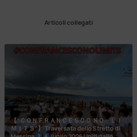
Articoli collegati
Notizie
【 “ＣＯＮＦＲＡＮＣＥＳＣＯ ＮＯ ＬＩ
ＭＩＴＳ”】 Traversata dello Stretto di
Messina
luglio 2026 Uniti dallo