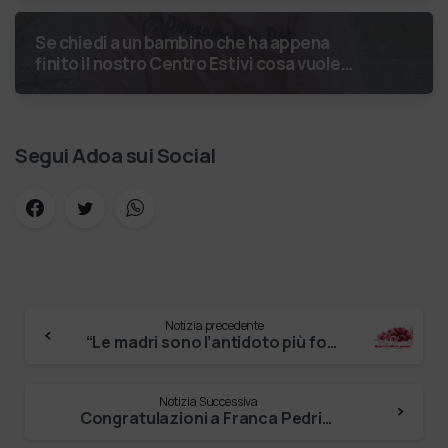
cambiamento generato. P…
Se chiedi a un bambino che ha appena
finito il nostro Centro Estivi cosa vuole
fare da grande, hai buone probabilità che ti
risponda: “L’ani…
Segui Adoa sui Social
Notizia precedente
“Le madri sono l’antidoto più forte al dilagare dell’individualismo egoistico” (Papa Francesco)
Notizia Successiva
Congratulazioni a Franca Pedrini, veronese, scelta per accogliere il premio internazionale “donne di Santa Rita 2023” assieme ad altre due …