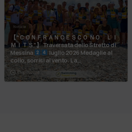
Notizie
【 “ＣＯＮＦＲＡＮＣＥＳＣＯ ＮＯ ＬＩ
ＭＩＴＳ”】 Traversata dello Stretto di
Messina
luglio 2026 Medaglie al
collo, sorrisi al vento. La…
4 Agosto 2026