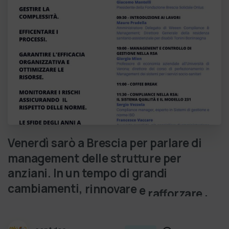
Venerdì
sarò
a
Brescia
per
parlare
di
management
delle
strutture
per
anziani.
In
un
tempo
di
grandi
cambiamenti,
rinnovare
e
rafforzare
i
p…