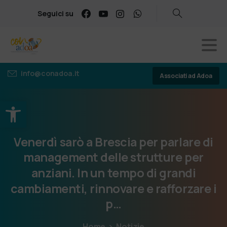
Seguici su
info@conadoa.it
Associati ad Adoa
Apri la barra degli strumenti
Venerdì
sarò
a
Brescia
per
parlare
di
management
delle
strutture
per
anziani.
In
un
tempo
di
grandi
cambiamenti,
rinnovare
e
rafforzare
i
p…
Home
Notizie