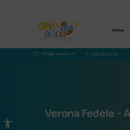
Home
info@conadoa.it
045 808 3793
Verona
Fedele
–
A
Apri la barra degli strumenti