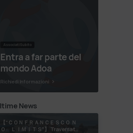
Associati Subito
Entra a far parte del
mondo Adoa
Richiedi Informazioni
ltime News
【 “ＣＯＮＦＲＡＮＣＥＳＣＯ Ｎ
Ｏ ＬＩＭＩＴＳ”】 Traversata