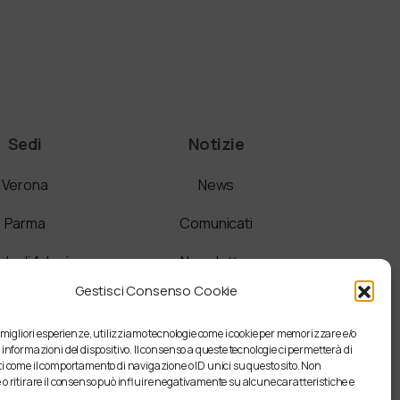
Sedi
Notizie
Verona
News
Parma
Comunicati
a di Adesione
Newsletter
Gestisci Consenso Cookie
e migliori esperienze, utilizziamo tecnologie come i cookie per memorizzare e/o
 informazioni del dispositivo. Il consenso a queste tecnologie ci permetterà di
i come il comportamento di navigazione o ID unici su questo sito. Non
o ritirare il consenso può influire negativamente su alcune caratteristiche e