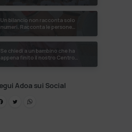
dello Stretto di Messina
luglio 2026 Uniti dallo stesso
orizzonte: nessun lim…
Un bilancio non racconta solo
numeri. Racconta le persone
incontrate, i percorsi costruiti,
le relazioni nate e il
cambiamento generato. P…
Se chiedi a un bambino che ha
appena finito il nostro Centro
Estivi cosa vuole fare da
grande, hai buone probabilità
che ti risponda: “L’ani…
egui Adoa sui Social