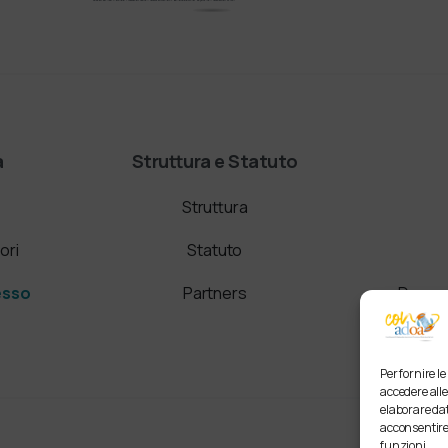
a
Struttura e Statuto
Struttura
ori
Statuto
esso
Partners
Domand
Per fornire l
accedere alle
elaborare dat
acconsentire 
funzioni.