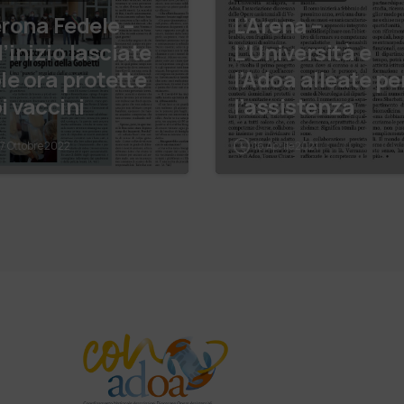
rona Fedele –
L’Arena –
l’inizio lasciate
L’Università e
le ora protette
l’Adoa alleate pe
i vaccini
l’assistenza
17 Ottobre 2022
16 Aprile 2021