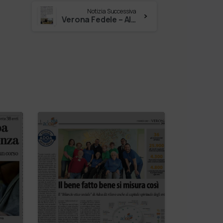
Notizia Successiva
Verona Fedele – Al via il corso di etica d’impresa per un’economia d’impatto sociale