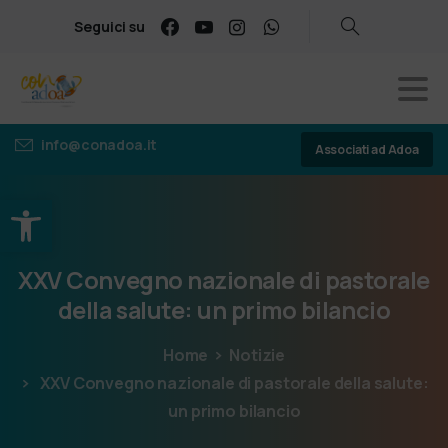
Seguici su
info@conadoa.it
Associati ad Adoa
Apri la barra degli strumenti
XXV
Convegno
nazionale
di
pastorale
della
salute:
un
primo
bilancio
Home
Notizie
XXV Convegno nazionale di pastorale della salute:
un primo bilancio