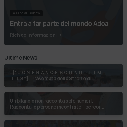
Associati Subito
Entra a far parte del mondo Adoa
Richiedi Informazioni
Ultime News
【 “ＣＯＮＦＲＡＮＣＥＳＣＯ ＮＯ ＬＩＭ
ＩＴＳ”】 Traversata dello Stretto di
Messina
luglio 2026 Uniti dallo
stesso orizzonte: nessun lim…
Un bilancio non racconta solo numeri.
Racconta le persone incontrate, i percorsi
costruiti, le relazioni nate e il
cambiamento generato. P…