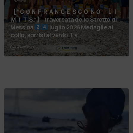
Notizie
【 “ＣＯＮＦＲＡＮＣＥＳＣＯ ＮＯ ＬＩ
ＭＩＴＳ”】 Traversata dello Stretto di
Messina
luglio 2026 Medaglie al
collo, sorrisi al vento. La…
4 Agosto 2026