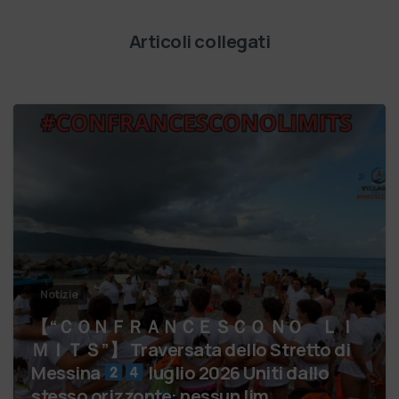
Articoli collegati
Notizie
【 “ＣＯＮＦＲＡＮＣＥＳＣＯ ＮＯ ＬＩ
ＭＩＴＳ”】 Traversata dello Stretto di
Messina
luglio 2026 Uniti dallo
stesso orizzonte: nessun lim…