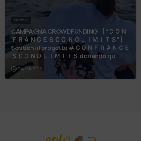
Notizie
CAMPAGNA CROWDFUNDING 【 “ＣＯＮ
ＦＲＡＮＣＥＳＣＯ ＮＯＬＩＭＩＴＳ”】
Sostieni il progetto #ＣＯＮＦＲＡＮＣＥ
ＳＣＯＮＯＬＩＭＩＴＳ donando qui
IBAN ADOA IT 07 V 05034 5…
3 Agosto 2026