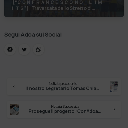
【 “ＣＯＮＦＲＡＮＣＥＳＣＯ ＮＯ ＬＩＭ
ＩＴＳ”】 Traversata dello Stretto di
Messina
luglio 2026 Medaglie al collo,
sorrisi al vento. La…
Segui Adoa sui Social
Notizia precedente
Il nostro segretario Tomas Chiaramonte invitato come esperto dai sindacati CGIL, CISL e UIL, per approfondire i temi dei sistemi di cura de…
Notizia Successiva
Prosegue il progetto “ConAdoa:-dolore+vita”: un equipe multiprofessionale composta da medici, farmacologi, esperti di realtà virtuale, fisio…